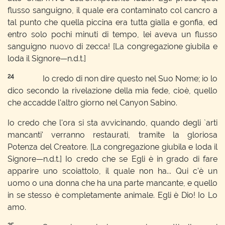
flusso sanguigno, il quale era contaminato col cancro a
tal punto che quella piccina era tutta gialla e gonfia, ed
entro solo pochi minuti di tempo, lei aveva un flusso
sanguigno nuovo di zecca! [La congregazione giubila e
loda il Signore—n.d.t.]
24
Io credo di non dire questo nel Suo Nome; io lo
dico secondo la rivelazione della mia fede, cioè, quello
che accadde l'altro giorno nel Canyon Sabino.
Io credo che l'ora si sta avvicinando, quando degli `arti
mancanti' verranno restaurati, tramite la gloriosa
Potenza del Creatore. [La congregazione giubila e loda il
Signore—n.d.t.] Io credo che se Egli è in grado di fare
apparire uno scoiattolo, il quale non ha... Qui c'è un
uomo o una donna che ha una parte mancante, e quello
in se stesso è completamente animale. Egli è Dio! Io Lo
amo.