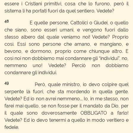
essere i Cristiani primitivi, cosa che lo furono, però il
sistema li ha portati fuori da quel sentiero. Vedete?
48
E quelle persone, Cattolici o Giudei, o quello
che siano, sono esseri umani, e vengono fuori dallo
stesso albero dal quale veniamo noi! Vedete? Proprio
così. Essi sono persone che amano, e mangiano, e
bevono, e dormono, proprio come chiunque altro. E
così noi non dobbiamo mai condannare gli “individui”, no,
nemmeno uno! Vedete? Perciò non dobbiamo
condannare gli individui.
49
Però, quale ministro, io devo colpire quel
serpente là fuori, che sta mordendo in quella gente.
Vedete? Ed io non avrei nemmeno... Io, in me stesso, non
farei mai quello, se non fosse per il mandato da Dio, per
il quale sono doverosamente OBBLIGATO a farlo!
Vedete? Ed io devo tenermi a quello in modo veritiero e
fedele.