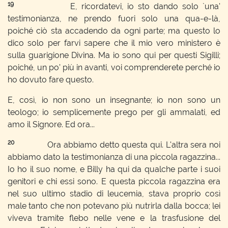
19
E, ricordatevi, io sto dando solo `una'
testimonianza, ne prendo fuori solo una qua-e-là,
poiché ciò sta accadendo da ogni parte; ma questo lo
dico solo per farvi sapere che il mio vero ministero è
sulla guarigione Divina. Ma io sono qui per questi Sigilli;
poiché, un po' più in avanti, voi comprenderete perché io
ho dovuto fare questo.
E, così, io non sono un insegnante; io non sono un
teologo; io semplicemente prego per gli ammalati, ed
amo il Signore. Ed ora...
20
Ora abbiamo detto questa qui. L'altra sera noi
abbiamo dato la testimonianza di una piccola ragazzina...
Io ho il suo nome, e Billy ha qui da qualche parte i suoi
genitori e chi essi sono. E questa piccola ragazzina era
nel suo ultimo stadio di leucemia, stava proprio così
male tanto che non potevano più nutrirla dalla bocca; lei
viveva tramite flebo nelle vene e la trasfusione del