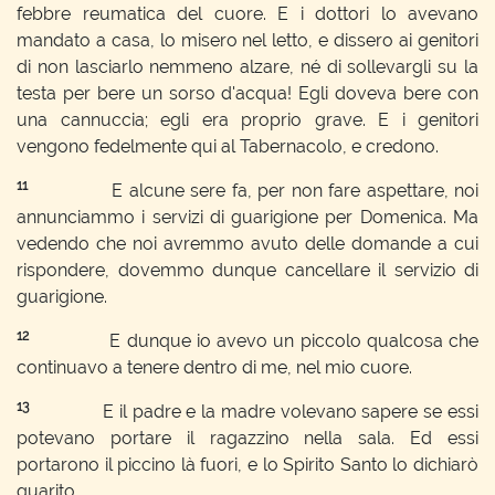
febbre reumatica del cuore. E i dottori lo avevano
mandato a casa, lo misero nel letto, e dissero ai genitori
di non lasciarlo nemmeno alzare, né di sollevargli su la
testa per bere un sorso d'acqua! Egli doveva bere con
una cannuccia; egli era proprio grave. E i genitori
vengono fedelmente qui al Tabernacolo, e credono.
11
E alcune sere fa, per non fare aspettare, noi
annunciammo i servizi di guarigione per Domenica. Ma
vedendo che noi avremmo avuto delle domande a cui
rispondere, dovemmo dunque cancellare il servizio di
guarigione.
12
E dunque io avevo un piccolo qualcosa che
continuavo a tenere dentro di me, nel mio cuore.
13
E il padre e la madre volevano sapere se essi
potevano portare il ragazzino nella sala. Ed essi
portarono il piccino là fuori, e lo Spirito Santo lo dichiarò
guarito.