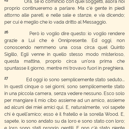
25
Ora, se io comincio con quei soggetti, allora noi
proprio continueremo a parlare. Ma c'è gente in piedi
attorno alle pareti, e nelle sale e stanze, e via dicendo;
per cui è meglio che io vada dritto al Messaggio.
26
Però io voglio dire questo: io voglio rendere
grazie a Lui che è Onnipresente. Ed oggi, non
conoscendo nemmeno una cosa circa quel Quinto
Sigillo, Egli venne in quello stesso modo misterioso,
questa mattina, proprio circa un'ora prima che
spuntasse il giorno, mentre mi trovavo fuori in preghiera.
27
Ed oggi io sono semplicemente stato seduto...
In questi cinque o sei giorni, sono semplicemente stato
in una piccola camera, senza vedere nessuno. Esco solo
per mangiare il mio cibo assieme ad un amico, assieme
ad alcuni dei miei amici qui. E, naturalmente, voi sapete
chi è quell'amico; esso è il fratello e la sorella Wood. E,
sapete, io sono andato su da loro e sono stato con loro;
e loro sono stati proprio gentili. E non c'è stato niente