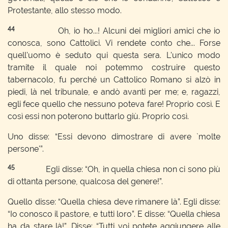
Protestante, allo stesso modo.
44
Oh, io ho...! Alcuni dei migliori amici che io
conosca, sono Cattolici. Vi rendete conto che... Forse
quell'uomo è seduto qui questa sera. L'unico modo
tramite il quale noi potemmo costruire questo
tabernacolo, fu perché un Cattolico Romano si alzò in
piedi, là nel tribunale, e andò avanti per me; e, ragazzi,
egli fece quello che nessuno poteva fare! Proprio così. E
così essi non poterono buttarlo giù. Proprio così.
Uno disse: “Essi devono dimostrare di avere `molte
persone'”.
45
Egli disse: “Oh, in quella chiesa non ci sono più
di ottanta persone, qualcosa del genere!”.
Quello disse: “Quella chiesa deve rimanere là”. Egli disse:
“Io conosco il pastore, e tutti loro”. E disse: “Quella chiesa
ha da stare là!”. Disse: “Tutti voi potete aggiungere alle