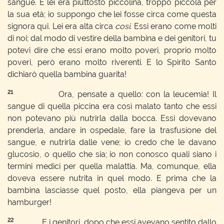
sangue. E lei era piuttosto piccolina, troppo piccola per
la sua età; io suppongo che lei fosse circa come questa
signora qui. Lei era alta circa
così
. Essi erano come molti
di noi; dal modo di vestire della bambina e dei genitori, tu
potevi dire che essi erano molto poveri, proprio molto
poveri, però erano molto riverenti. E lo Spirito Santo
dichiarò quella bambina guarita!
21
Ora, pensate a quello: con la leucemia! Il
sangue di quella piccina era così malato tanto che essi
non potevano più nutrirla dalla bocca. Essi dovevano
prenderla, andare in ospedale, fare la trasfusione del
sangue, e nutrirla dalle vene; io credo che le davano
glucosio, o quello che sia; io non conosco quali siano i
termini medici per quella malattia. Ma, comunque, ella
doveva essere nutrita in quel modo. E prima che la
bambina lasciasse quel posto, ella piangeva per un
hamburger!
22
E i genitori, dopo che essi avevano sentito dallo