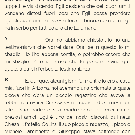
tappeti, e via dicendo. Egli desidera che dei `cuori umili'
vengano distesi fuori, così che Egli possa prendere
questi cuori umili e rivelare loro le buone cose che Egli
ha in serbo per tutti coloro che Lo amano.
9
Ora, noi abbiamo chiesto... Io ho una
testimonianza che vorrei dare. Ora, se in questo io mi
sbaglio... Io l'ho appena sentita, e potrebbe essere che
mi sbaglio. Però io penso che le persone siano qui,
quelle a cui si riferisce la testimonianza.
10
E, dunque, alcuni giorni fa, mentre io ero a casa
mia, fuori in Arizona, noi avemmo una chiamata la quale
diceva che c'era un piccolo ragazzino che aveva la
febbre reumatica. Or essa va nel cuore. Ed egli era in un
tale...! Suo padre e sua madre sono dei miei cari e
preziosi amici. Egli è uno dei nostri diaconi, qui nella
Chiesa; il fratello Collins. Il suo piccolo ragazzo, il piccolo
Michele, l'amichetto di Giuseppe, stava soffrendo con