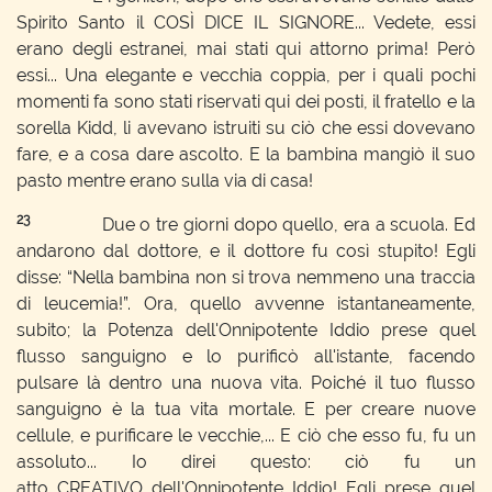
Spirito Santo il COSÌ DICE IL SIGNORE... Vedete, essi
erano degli estranei, mai stati qui attorno prima! Però
essi... Una elegante e vecchia coppia, per i quali pochi
momenti fa sono stati riservati qui dei posti, il fratello e la
sorella Kidd, li avevano istruiti su ciò che essi dovevano
fare, e a cosa dare ascolto. E la bambina mangiò il suo
pasto mentre erano sulla via di casa!
23
Due o tre giorni dopo quello, era a scuola. Ed
andarono dal dottore, e il dottore fu così stupito! Egli
disse: “Nella bambina non si trova nemmeno una traccia
di leucemia!”. Ora, quello avvenne istantaneamente,
subito; la Potenza dell'Onnipotente Iddio prese quel
flusso sanguigno e lo purificò all'istante, facendo
pulsare là dentro una nuova vita. Poiché il tuo flusso
sanguigno è la tua vita mortale. E per creare nuove
cellule, e purificare le vecchie,... E ciò che esso fu, fu un
assoluto... Io direi questo: ciò fu un
atto CREATIVO dell'Onnipotente Iddio! Egli prese quel