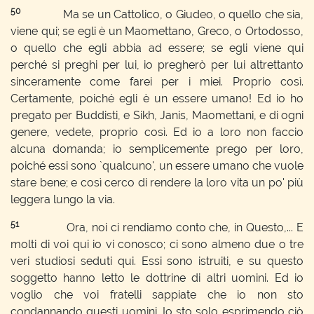
50
Ma se un Cattolico, o Giudeo, o quello che sia,
viene qui; se egli è un Maomettano, Greco, o Ortodosso,
o quello che egli abbia ad essere; se egli viene qui
perché si preghi per lui, io pregherò per lui altrettanto
sinceramente come farei per i miei. Proprio così.
Certamente, poiché egli è un essere umano! Ed io ho
pregato per Buddisti, e Sikh, Janis, Maomettani, e di ogni
genere, vedete, proprio così. Ed io a loro non faccio
alcuna domanda; io semplicemente prego per loro,
poiché essi sono `qualcuno', un essere umano che vuole
stare bene; e così cerco di rendere la loro vita un po' più
leggera lungo la via.
51
Ora, noi ci rendiamo conto che, in Questo,... E
molti di voi qui io vi conosco; ci sono almeno due o tre
veri studiosi seduti qui. Essi sono istruiti, e su questo
soggetto hanno letto le dottrine di altri uomini. Ed io
voglio che voi fratelli sappiate che io non sto
condannando questi uomini. Io sto solo esprimendo ciò