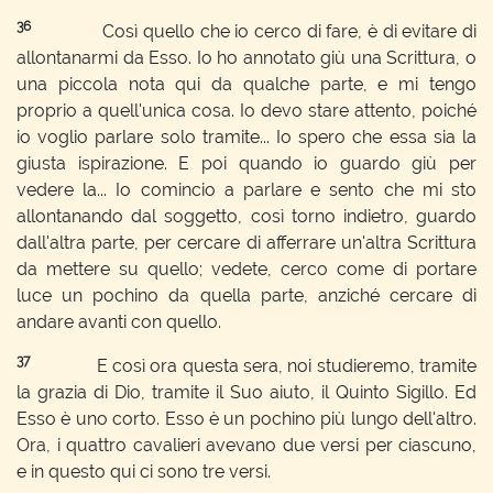
36
Così quello che io cerco di fare, è di evitare di
allontanarmi da Esso. Io ho annotato giù una Scrittura, o
una piccola nota qui da qualche parte, e mi tengo
proprio a quell'unica cosa. Io devo stare attento, poiché
io voglio parlare solo tramite... Io spero che essa sia la
giusta ispirazione. E poi quando io guardo giù per
vedere la... Io comincio a parlare e sento che mi sto
allontanando dal soggetto, così torno indietro, guardo
dall'altra parte, per cercare di afferrare un'altra Scrittura
da mettere su quello; vedete, cerco come di portare
luce un pochino da quella parte, anziché cercare di
andare avanti con quello.
37
E così ora questa sera, noi studieremo, tramite
la grazia di Dio, tramite il Suo aiuto, il Quinto Sigillo. Ed
Esso è uno corto. Esso è un pochino più lungo dell'altro.
Ora, i quattro cavalieri avevano due versi per ciascuno,
e in questo qui ci sono tre versi.