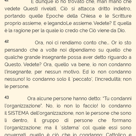
41
E dunque io ho trovato che, man mano che
vedete Questi rivelati, Ciò si attacca dritto indietro,
portando quelle Epoche della Chiesa e le Scritture
proprio assieme, e legandoLe assieme. Vedete? E quella
è la ragione per la quale io credo che Ciò viene da Dio.
42
Ora, noi ci rendiamo conto che... Or io sto
pensando che a volte noi dipendiamo su quello che
qualche grande insegnante possa aver detto riguardo a
Questo. Vedete? Ora, quello va bene, io non condanno
l'insegnante, per nessun motivo. Ed io non condanno
nessuno! Io condanno solo il `peccato', l'incredulità; non
le persone.
43
Ora alcune persone hanno detto: “Tu condanni
l'organizzazione”. No, io non lo faccio! Io condanno
il SISTEMA dell'organizzazione, non le persone che sono
lì dentro, il gruppo di persone che formano
l'organizzazione; ma il `sistema' col quale essi sono
governati, quello è ciò che io condanno; Cattolico e