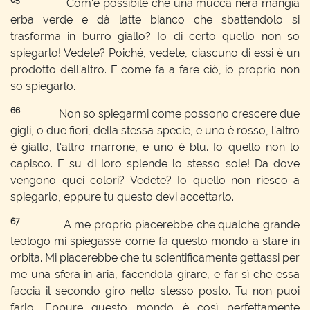
65
Com'è possibile che una mucca nera mangia
erba verde e dà latte bianco che sbattendolo si
trasforma in burro giallo? Io di certo quello non so
spiegarlo! Vedete? Poiché, vedete, ciascuno di essi è un
prodotto dell'altro. E come fa a fare ciò, io proprio non
so spiegarlo.
66
Non so spiegarmi come possono crescere due
gigli, o due fiori, della stessa specie, e uno è rosso, l'altro
è giallo, l'altro marrone, e uno è blu. Io quello non lo
capisco. E su di loro splende lo stesso sole! Da dove
vengono quei colori? Vedete? Io quello non riesco a
spiegarlo, eppure tu questo devi accettarlo.
67
A me proprio piacerebbe che qualche grande
teologo mi spiegasse come fa questo mondo a stare in
orbita. Mi piacerebbe che tu scientificamente gettassi per
me una sfera in aria, facendola girare, e far sì che essa
faccia il secondo giro nello stesso posto. Tu non puoi
farlo. Eppure questo mondo è così perfettamente