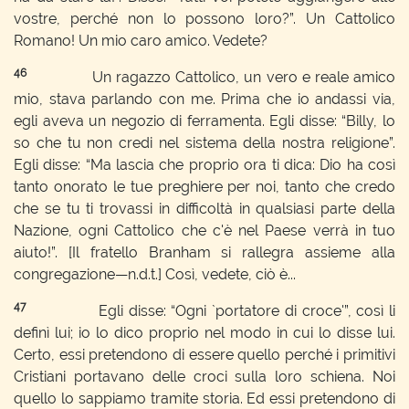
vostre, perché non lo possono loro?”. Un Cattolico
Romano! Un mio caro amico. Vedete?
46
Un ragazzo Cattolico, un vero e reale amico
mio, stava parlando con me. Prima che io andassi via,
egli aveva un negozio di ferramenta. Egli disse: “Billy, lo
so che tu non credi nel sistema della nostra religione”.
Egli disse: “Ma lascia che proprio ora ti dica: Dio ha così
tanto onorato le tue preghiere per noi, tanto che credo
che se tu ti trovassi in difficoltà in qualsiasi parte della
Nazione, ogni Cattolico che c'è nel Paese verrà in tuo
aiuto!”. [Il fratello Branham si rallegra assieme alla
congregazione—n.d.t.] Così, vedete, ciò è...
47
Egli disse: “Ogni `portatore di croce'”, così li
definì lui; io lo dico proprio nel modo in cui lo disse lui.
Certo, essi pretendono di essere quello perché i primitivi
Cristiani portavano delle croci sulla loro schiena. Noi
quello lo sappiamo tramite storia. Ed essi pretendono di