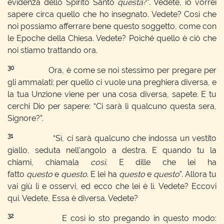
evidenza dello Spirito Santo
questa
?”. Vedete, io vorrei
sapere circa quello che ho insegnato. Vedete? Così che
noi possiamo afferrare bene questo soggetto, come con
le Epoche della Chiesa. Vedete? Poiché quello è ciò che
noi stiamo trattando ora.
30
Ora, è come se noi stessimo per pregare per
gli ammalati; per quello ci vuole una preghiera diversa, e
la tua Unzione viene per una cosa diversa, sapete. E tu
cerchi Dio per sapere: “Ci sarà lì qualcuno questa sera,
Signore?”.
31
“Sì, ci sarà qualcuno che indossa un vestito
giallo, seduta nell'angolo a destra. E quando tu la
chiami, chiamala
così
. E dille che lei ha
fatto
questo
e
questo
. E lei ha
questo
e
questo
”. Allora tu
vai giù lì e osservi, ed ecco che lei è lì. Vedete? Eccovi
qui. Vedete, Essa è diversa. Vedete?
32
E così io sto pregando in questo modo: