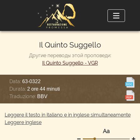
Il Quinto Suggello
Другие переводы этой проповеди:
Il Quinto Suggello - VGR
Data:
63-0322
Durata:
2 ore 44 minuti
Traduzione:
BBV
Leggere il testo in italiano e in inglese simultaneamente
Leggere inglese
Аа