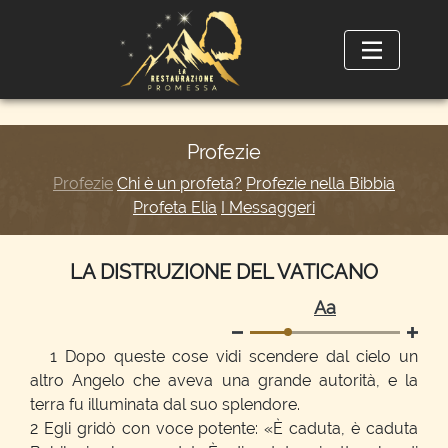
Profezie
Profezie
Chi è un profeta?
Profezie nella Bibbia
Profeta Elia
I Messaggeri
LA DISTRUZIONE DEL VATICANO
Аа
1 Dopo queste cose vidi scendere dal cielo un
altro Angelo che aveva una grande autorità, e la
terra fu illuminata dal suo splendore.
2 Egli gridò con voce potente: «È caduta, è caduta