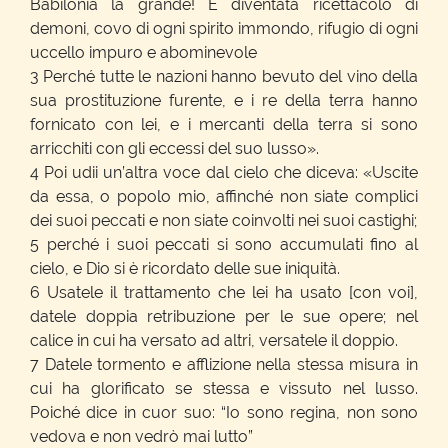
Babilonia la grande! È diventata ricettacolo di
demoni, covo di ogni spirito immondo, rifugio di ogni
uccello impuro e abominevole
3 Perché tutte le nazioni hanno bevuto del vino della
sua prostituzione furente, e i re della terra hanno
fornicato con lei, e i mercanti della terra si sono
arricchiti con gli eccessi del suo lusso».
4 Poi udii un’altra voce dal cielo che diceva: «Uscite
da essa, o popolo mio, affinché non siate complici
dei suoi peccati e non siate coinvolti nei suoi castighi;
5 perché i suoi peccati si sono accumulati fino al
cielo, e Dio si è ricordato delle sue iniquità.
6 Usatele il trattamento che lei ha usato [con voi],
datele doppia retribuzione per le sue opere; nel
calice in cui ha versato ad altri, versatele il doppio.
7 Datele tormento e afflizione nella stessa misura in
cui ha glorificato se stessa e vissuto nel lusso.
Poiché dice in cuor suo: “Io sono regina, non sono
vedova e non vedrò mai lutto”