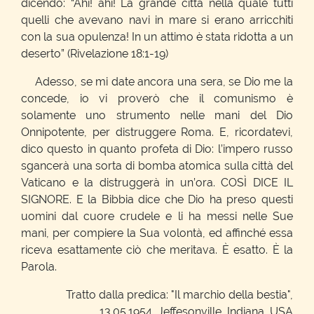
dicendo: “Ahi! ahi! La grande città nella quale tutti
quelli che avevano navi in mare si erano arricchiti
con la sua opulenza! In un attimo è stata ridotta a un
deserto” (Rivelazione 18:1-19)
Adesso, se mi date ancora una sera, se Dio me la
concede, io vi proverò che il comunismo è
solamente uno strumento nelle mani del Dio
Onnipotente, per distruggere Roma. E, ricordatevi,
dico questo in quanto profeta di Dio: l’impero russo
sgancerà una sorta di bomba atomica sulla città del
Vaticano e la distruggerà in un’ora. COSÌ DICE IL
SIGNORE. E la Bibbia dice che Dio ha preso questi
uomini dal cuore crudele e li ha messi nelle Sue
mani, per compiere la Sua volontà, ed affinché essa
riceva esattamente ciò che meritava. È esatto. È la
Parola.
Tratto dalla predica: "Il marchio della bestia",
13.05.1954, Jeffesonville, Indiana, USA