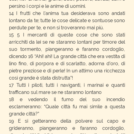
persino i corpi e le anime di uomini.
14 I frutti che l’anima tua desiderava sono andati
lontano da te; tutte le cose delicate e sontuose sono
perdute per te, e non si troveranno mai più.
15 5 I mercanti di queste cose che sono stati
arricchiti da lei se ne staranno lontani per timore del
suo tormento, piangeranno e faranno cordoglio,
dicendo 16 “Ahi! ahi! La grande città che era vestita di
lino fino, di porpora e di scarlatto, adorna d’oro, di
pietre preziose e di perle! In un attimo una ricchezza
così grande è stata distrutta”!
17 Tutti i piloti, tutti i naviganti, i marinai e quanti
trafficano sul mare se ne staranno lontano
18 e vedendo il fumo del suo incendio
esclameranno: “Quale città fu mai simile a questa
grande città?”
19 E si getteranno della polvere sul capo e
grideranno, piangeranno e faranno cordoglio,