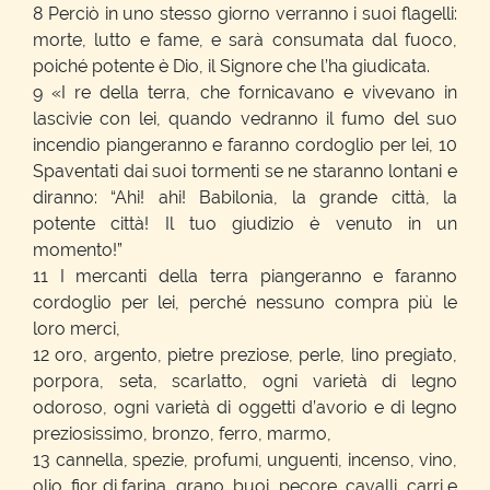
8 Perciò in uno stesso giorno verranno i suoi flagelli:
morte, lutto e fame, e sarà consumata dal fuoco,
poiché potente è Dio, il Signore che l’ha giudicata.
9 «I re della terra, che fornicavano e vivevano in
lascivie con lei, quando vedranno il fumo del suo
incendio piangeranno e faranno cordoglio per lei, 10
Spaventati dai suoi tormenti se ne staranno lontani e
diranno: “Ahi! ahi! Babilonia, la grande città, la
potente città! Il tuo giudizio è venuto in un
momento!”
11 I mercanti della terra piangeranno e faranno
cordoglio per lei, perché nessuno compra più le
loro merci,
12 oro, argento, pietre preziose, perle, lino pregiato,
porpora, seta, scarlatto, ogni varietà di legno
odoroso, ogni varietà di oggetti d’avorio e di legno
preziosissimo, bronzo, ferro, marmo,
13 cannella, spezie, profumi, unguenti, incenso, vino,
olio, fior di farina, grano, buoi, pecore, cavalli, carri e