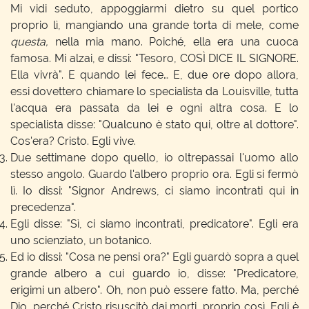
Mi vidi seduto, appoggiarmi dietro su quel portico
proprio lì, mangiando una grande torta di mele, come
questa,
nella mia mano. Poiché, ella era una cuoca
famosa. Mi alzai, e dissi: "Tesoro, COSÌ DICE IL SIGNORE.
Ella vivrà". E quando lei fece… E, due ore dopo allora,
essi dovettero chiamare lo specialista da Louisville, tutta
l'acqua era passata da lei e ogni altra cosa. E lo
specialista disse: "Qualcuno è stato qui, oltre al dottore".
Cos'era? Cristo. Egli vive.
Due settimane dopo quello, io oltrepassai l'uomo allo
stesso angolo. Guardo l'albero proprio ora. Egli si fermò
lì. Io dissi: "Signor Andrews, ci siamo incontrati qui in
precedenza".
Egli disse: "Sì, ci siamo incontrati, predicatore". Egli era
uno scienziato, un botanico.
Ed io dissi: "Cosa ne pensi ora?" Egli guardò sopra a quel
grande albero a cui guardo io, disse: "Predicatore,
erigimi un albero". Oh, non può essere fatto. Ma, perché
Dio, perché Cristo risuscitò dai morti, proprio così. Egli è