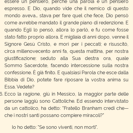
essere un pensiero, perché una parola è un pensiero
espresso. E Dio, quando vide che il nemico di questo
mondo aveva… stava per fare quel che fece, Dio pensò
come avrebbe mandato il grande piano di redenzione. E
quando Egli lo pensò, allora lo parlò, e fu come fosse
stato fatto proprio allora. E migliaia di anni dopo, venne il
Signore Gesù Cristo, e morì per i peccati; e risuscitò,
circa millenovecento anni fa, questa mattina, per nostra
giustificazione; seduto alla Sua destra ora, quale
Sommo Sacerdote, facendo intercessione sulla nostra
confessione. È già finito. E qualsiasi Parola che esce dalla
Bibbia di Dio, potete fare riposare la vostra anima su
Essa. Vedete?
Ecco la ragione, giù in Messico, la maggior parte delle
persone laggiù sono Cattoliche. Ed essendo intervistato
da un cattolico, ha detto: "Fratello Branham credi che—
che i nostri santi possano compiere miracoli?"
Io ho detto: "Se sono viventi, non morti".