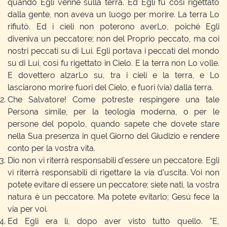
quando Egli venne sulla terra. Ed Egli fu così rigettato
dalla gente, non aveva un luogo per morire. La terra Lo
rifiutò. Ed i cieli non poterono averLo, poiché Egli
diveniva un peccatore; non del Proprio peccato, ma coi
nostri peccati su di Lui. Egli portava i peccati del mondo
su di Lui, così fu rigettato in Cielo. E la terra non Lo volle.
E dovettero alzarLo su, tra i cieli e la terra, e Lo
lasciarono morire fuori del Cielo, e fuori (via) dalla terra.
Che Salvatore! Come potreste respingere una tale
Persona simile, per la teologia moderna, o per le
persone del popolo, quando sapete che dovete stare
nella Sua presenza in quel Giorno del Giudizio e rendere
conto per la vostra vita.
Dio non vi riterrà responsabili d'essere un peccatore. Egli
vi riterrà responsabili di rigettare la via d'uscita. Voi non
potete evitare di essere un peccatore; siete nati, la vostra
natura è un peccatore. Ma potete evitarlo; Gesù fece la
via per voi.
Ed Egli era lì, dopo aver visto tutto quello. "E,