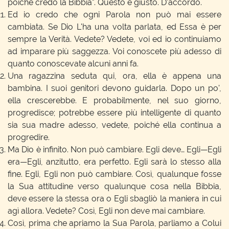
poiché credo la Bibbia". Questo è giusto. D'accordo.
Ed io credo che ogni Parola non può mai essere
cambiata. Se Dio L'ha una volta parlata, ed Essa è per
sempre la Verità. Vedete? Vedete, voi ed io continuiamo
ad imparare più saggezza. Voi conoscete più adesso di
quanto conoscevate alcuni anni fa.
Una ragazzina seduta qui, ora, ella è appena una
bambina. I suoi genitori devono guidarla. Dopo un po',
ella crescerebbe. E probabilmente, nel suo giorno,
progredisce; potrebbe essere più intelligente di quanto
sia sua madre adesso, vedete, poiché ella continua a
progredire.
Ma Dio è infinito. Non può cambiare. Egli deve… Egli—Egli
era—Egli, anzitutto, era perfetto. Egli sarà lo stesso alla
fine. Egli, Egli non può cambiare. Così, qualunque fosse
la Sua attitudine verso qualunque cosa nella Bibbia,
deve essere la stessa ora o Egli sbagliò la maniera in cui
agì allora. Vedete? Così, Egli non deve mai cambiare.
Così, prima che apriamo la Sua Parola, parliamo a Colui