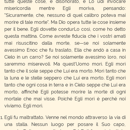
tutte queste cose, e disonorato, e Lo udì invocare
misericordia mentre Egli moriva, pensando:
"Sicuramente, che, nessuno di quel calibro poteva mai
morire di tale morte". Ma Dio opera tutte le cose insieme
per il bene. Egli dovette condurLo così, come ho detto
questa mattina. Come avreste fiducia che i vostri amati
mai risuscitino dalla morte, se—se noi solamente
avessimo Enoc che fu traslato, Elia che andò a casa in
Cielo in un carro? Se noi solamente avessimo loro, noi
saremmo miserevoli. Ma quest'Uomo morì. Egli morì
tanto che il sole seppe che Lui era morto. Morì tanto che
la luna e le stelle seppero che Lui era morto. Egli morì
tanto che ogni cosa in terra e in Cielo seppe che Lui era
morto, affinché Egli potesse morire la morte di ogni
mortale che mai visse. Poiché Egli morì è perché noi
viviamo. Egli morì.
Egli fu maltrattato. Venne nel mondo attraverso la via di
una stalla. Nessun luogo per posare il Suo capo,