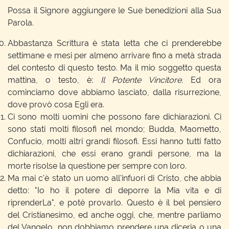
Possa il Signore aggiungere le Sue benedizioni alla Sua
Parola.
Abbastanza Scrittura è stata letta che ci prenderebbe
settimane e mesi per almeno arrivare fino a metà strada
del contesto di questo testo. Ma il mio soggetto questa
mattina, o testo, è:
Il Potente Vincitore.
Ed ora
cominciamo dove abbiamo lasciato, dalla risurrezione,
dove provò cosa Egli era.
Ci sono molti uomini che possono fare dichiarazioni. Ci
sono stati molti filosofi nel mondo; Budda, Maometto,
Confucio, molti altri grandi filosofi. Essi hanno tutti fatto
dichiarazioni, che essi erano grandi persone, ma la
morte risolse la questione per sempre con loro.
Ma mai c'è stato un uomo all'infuori di Cristo, che abbia
detto: "Io ho il potere di deporre la Mia vita e di
riprenderLa", e poté provarlo. Questo è il bel pensiero
del Cristianesimo, ed anche oggi, che, mentre parliamo
del Vangelo, non dobbiamo prendere una diceria o una