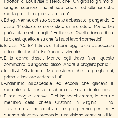
I dottori di Louisville dissero, che: "Un grosso grumo di
sangue scorrerà fino al suo cuore, ed ella sarebbe
morta proprio in qualsiasi minuto".
Ed egli venne, col suo cappello abbassato, piangendo. E
disse: "Predicatore, sono stato un incredulo. Ma se Dio
può aiutare mia moglie." Egli disse: "Quella donna di cui
tu dicesti quello, è su che fa i suoi lavori domestici".
Io dissi: "Certo". Ella vive, tuttora, oggi, e ciò è successo
otto o dieci anni fa. Ed è ancora vivente.
E la donna disse... Mentre egli tirava fuori, questo
commento, piangendo, disse: "Andrai a pregare per lei?"
Io dissi: "Sissignore. Ma desidero che tu preghi qui,
prima, e lasciare vedere a Lui".
Andammo all'ospedale, ed eccola che giaceva lì,
morente, tutta gonfia. Le labbra rovesciate dentro, così.
E mia moglie l'amava. E ci inginocchiammo, lei era un
membro della chiesa Cristiana in Virginia. E noi
andammo a inginocchiarci, e pregammo per lei. E
quando stavamo pregando, una visione venne su di lei.