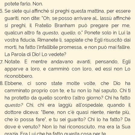
potete farlo. Non.
Se siete qui affinché si preghi questa mattina, per essere
guariti, non dite: "Oh, se posso arrivare al… lassù affinché
si preghi, il Fratello Branham può pregare per me,
qualcun altro fa
questo, quello,
o." Ponete solo in Lui la
vostra fiducia. Rimanete lì, sappiate che Egli risuscitò dai
morti, ha fatto l'infallibile promessa, e non può mai fallire.
La Parola di Dio! Lo vedete?
Notate. E mentre andavano avanti, pensando, Egli
apparve a loro, e camminò con loro, ed essi non Lo
riconobbero.
Ebbene, ci sono state molte volte, che Dio ha
camminato proprio con te, e tu non lo hai saputo. Chi ti
ha protetto da quello scontro l'altro giorno? Chi ha fatto
questo?
Chi, chi era laggiù all'ospedale, quando il
dottore diceva: "Bene, non c'è quasi niente, niente più,
che io possa fare", e tu sei guarito? Chi lo ha fatto? Da
dove è venuto? Non lo hai riconosciuto, ma era la Sua
grazia. Era Lui che ha fatto questa cosa per te.