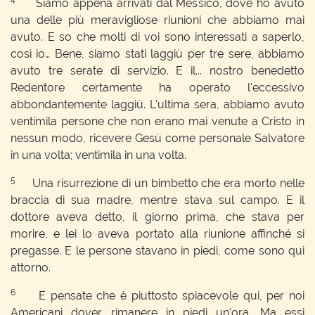
4
Siamo appena arrivati dal Messico, dove ho avuto
una delle più meravigliose riunioni che abbiamo mai
avuto. E so che molti di voi sono interessati a saperlo,
così io… Bene, siamo stati laggiù per tre sere, abbiamo
avuto tre serate di servizio. E il... nostro benedetto
Redentore certamente ha operato l'eccessivo
abbondantemente laggiù. L'ultima sera, abbiamo avuto
ventimila persone che non erano mai venute a Cristo in
nessun modo, ricevere Gesù come personale Salvatore
in una volta; ventimila in una volta.
5
Una risurrezione di un bimbetto che era morto nelle
braccia di sua madre, mentre stava sul campo. E il
dottore aveva detto, il giorno prima, che stava per
morire, e lei lo aveva portato alla riunione affinché si
pregasse. E le persone stavano in piedi, come sono qui
attorno.
6
E pensate che è piuttosto spiacevole qui, per noi
Americani dover rimanere in piedi un'ora. Ma essi