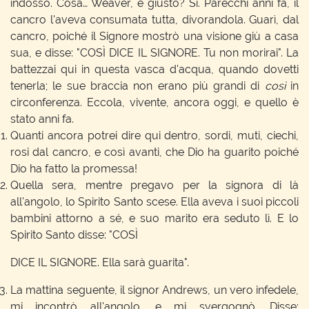
indosso. Cosa… Weaver, è giusto? Sì. Parecchi anni fa, il
cancro l'aveva consumata tutta, divorandola. Guarì, dal
cancro, poiché il Signore mostrò una visione giù a casa
sua, e disse: "COSÌ DICE IL SIGNORE. Tu non morirai". La
battezzai qui in questa vasca d'acqua, quando dovetti
tenerla; le sue braccia non erano più grandi di
così
in
circonferenza. Eccola, vivente, ancora oggi, e quello è
stato anni fa.
Quanti ancora potrei dire qui dentro, sordi, muti, ciechi,
rosi dal cancro, e così avanti, che Dio ha guarito poiché
Dio ha fatto la promessa!
Quella sera, mentre pregavo per la signora di là
all'angolo, lo Spirito Santo scese. Ella aveva i suoi piccoli
bambini attorno a sé, e suo marito era seduto lì. E lo
Spirito Santo disse: "COSÌ
DICE IL SIGNORE. Ella sarà guarita".
La mattina seguente, il signor Andrews, un vero infedele,
mi incontrò all'angolo, e mi svergognò. Disse: