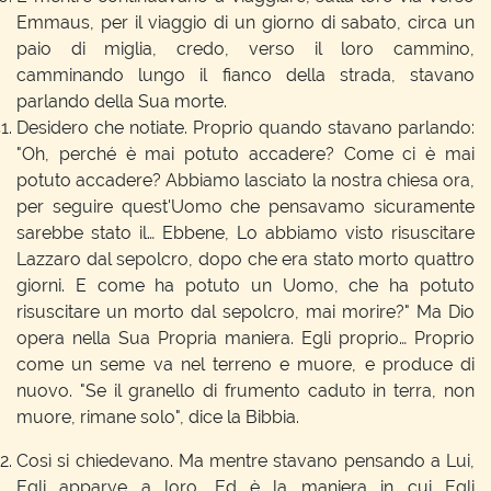
Emmaus, per il viaggio di un giorno di sabato, circa un
paio di miglia, credo, verso il loro cammino,
camminando lungo il fianco della strada, stavano
parlando della Sua morte.
Desidero che notiate. Proprio quando stavano parlando:
"Oh, perché è mai potuto accadere? Come ci è mai
potuto accadere? Abbiamo lasciato la nostra chiesa ora,
per seguire quest'Uomo che pensavamo sicuramente
sarebbe stato il… Ebbene, Lo abbiamo visto risuscitare
Lazzaro dal sepolcro, dopo che era stato morto quattro
giorni. E come ha potuto un Uomo, che ha potuto
risuscitare un morto dal sepolcro, mai morire?" Ma Dio
opera nella Sua Propria maniera. Egli proprio… Proprio
come un seme va nel terreno e muore, e produce di
nuovo. "Se il granello di frumento caduto in terra, non
muore, rimane solo", dice la Bibbia.
Così si chiedevano. Ma mentre stavano pensando a Lui,
Egli apparve a loro. Ed è la maniera in cui Egli