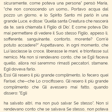
sicuramente, come poteva una persona" pensò Maria,
"che non conoscendo un uomo… Portavo acqua dal
pozzo un giorno, e lo Spirito Santo mi parlò in una
grande Luce, e disse: 'Quella santa Creatura che nascerà
da te, sarà chiamata il Figlio di Dio'. E come poteva Dio
mai permettere di vedere il Suo stesso Figlio, appeso lì,
sofferente, sanguinante, contorto, morente? Com'è
potuto accadere?" Aspettavano, in ogni momento, che
Lui lasciasse la croce, liberasse le mani, e trionfasse sul
nemico. Ma non si rendevano conto, che se Egli faceva
quello, allora noi saremmo rimasti peccatori, stamane.
Egli doveva farlo.
Essi Gli resero il più grande complimento, lo fecero quei
Farisei, che—che Lo crocifissero. Gli resero il più grande
complimento che Gli avessero mai fatto, quando
dissero: "Egli
ha salvato altri, ma non può salvar Se stesso". Non si
rendevano conto che se salvava Se stesso, non poteva