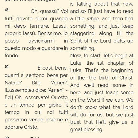
is talking about that now,
18
Oh, quassù? Voi
and so I'll just have to read
tutti dovete dirmi quando
a little while, and then find
mi devo fermare. Lassù,
something, and just keep
proprio lassù. Benissimo. Io
staggering along till the
posso avvicinarmi in
Spirit of the Lord picks up
questo modo e guardare in
something.
fondo.
Now, to start, let's begin at
Luke, the 1st chapter of
19
E così, bene,
Luke. That's the beginning
quanti si sentono bene per
of the--the birth of Christ.
Natale? Dite: "Amen".
And we'll read some in
[L'assemblea dice: "Amen". -
here, and just teach some
Ed.] Oh, osservate! Questo
on the Word if we can. We
è un tempo per gioire, il
don't know what the Lord
tempo in cui noi tutti
will do for us, but we just
possiamo venire insieme e
trust that He'll give us a
adorare Cristo.
great blessing.