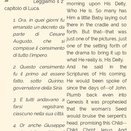
35
Leggiamo il 2°
morning upon His Deity,
capitolo di Luca.
Who He is. So many has
Him a little Baby laying out
1. Ora, in quei giorni fu
there in the cradle and so
emanato un decreto da
forth. But that--that was
parte di Cesare
just one of the pictures, just
Augusto, che si
one of the setting forth of
compisse il censimento
the drama to bring it up to
di tutto l'impero.
what He really is, His Deity.
2. Questo censimento
And he said in the
fu il primo ad essere
Scriptures of His coming,
fatto, sotto Quirino,
He would been spoke of
governatore della Siria.
since the days of--of John.
Plumb back even into
3. E tutti andavano a
Genesis it was prophesied
farsi registrare,
that the woman's Seed
ciascuno nella sua città.
would bruise the serpent's
head, promising this Child--
4. Or anche Giuseppe
Child, Christ Jesus. And