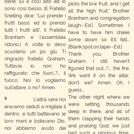
bene; lui è così alto ed io
picks the low fruit, and I get
sono così basso. [Il Fratello
all the high fruit." Brother
Snelling dice: "Lui prende i
Branham and congregation
frutti bassi, ed io prendo
laugh--Ed.]
Sometimes I
tutti i frutti alti". Il Fratello
have to have him shake
Branham e l'assemblea
some down so it'll fall...
ridono.] A volte io devo
[Blank.spot.on.tape--Ed.]
scuoterlo un pò giù. Ti
Thank you, Brother
ringrazio fratello Graham.
Graham. I still haven't
Tuttavia io non ho
figured that out...?... the fire.
raffigurato che fuori…?… il
We want it on the altar,
fuoco. Noi lo vogliamo
don't we? Amen. Oh, I
sull'altare, o no? Amen.
guess...
The other night where we
9
L'altra sera noi
were setting, thousands
eravamo seduti a migliaia lì
deep in there, and all of
dentro, e tutti battevano le
them clapping their hands
loro mani e lodavano Dio,
and praising God, we just
noi abbiamo avuto dei
had such a glorious time,