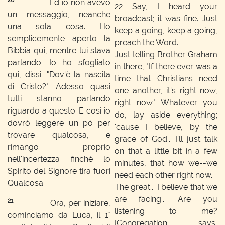
20
Ed io non avevo
22
Say, I heard your
un messaggio, neanche
broadcast; it was fine. Just
una sola cosa. Ho
keep a going, keep a going,
semplicemente aperto la
preach the Word.
Bibbia qui, mentre lui stava
Just telling Brother Graham
parlando. Io ho sfogliato
in there, "If there ever was a
qui, dissi: "Dov'è la nascita
time that Christians need
di Cristo?" Adesso quasi
one another, it's right now,
tutti stanno parlando
right now." Whatever you
riguardo a questo. E così io
do, lay aside everything;
dovrò leggere un pò per
'cause I believe, by the
trovare qualcosa, e
grace of God... I'll just talk
rimango proprio
on that a little bit in a few
nell'incertezza finché lo
minutes, that how we--we
Spirito del Signore tira fuori
need each other right now.
Qualcosa.
The great... I believe that we
are facing... Are you
21
Ora, per iniziare,
listening to me?
cominciamo da Luca, il 1°
[Congregation says,