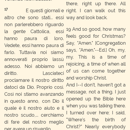
there, right up there. All
17
E questi giornali e
right. I can walk out this
altro che sono stati... essi
way and look back.
non parlerebbero riguardo
19
And so good, how many
la gente Cattolica, essi
feels good for Christmas?
hanno paura di loro.
Say, "Amen."
[Congregation
Vedete, essi hanno paura di
says, "Amen."--Ed.]
Oh, my,
farlo. Tuttavia noi siamo
my. This is a time of
annoverati proprio lassù
rejoicing, a time of when all
adesso. Noi abbiamo un
of us can come together
diritto. Lasciateci
and worship Christ.
proclamare il nostro diritto
And I--I don't, haven't got a
datoci da Dio. Proprio così.
message, not a thing. I just
Così noi stiamo avanzando
opened up the Bible here
in questo anno, con Dio il
when you was talking there.
quale è il nostro aiuto e il
I turned over here; I said,
nostro scudo,... cerchiamo
"Where's the birth of
di fare del nostro meglio
Christ?" Nearly everybody
per avere un risveglio.