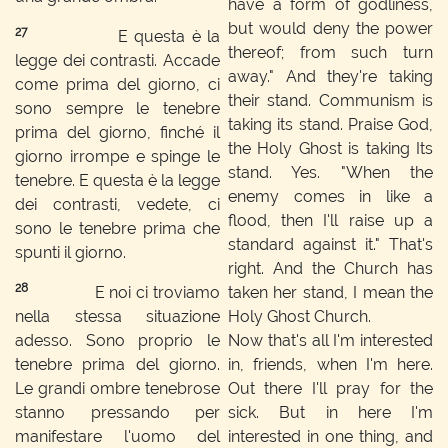
have a form of godliness,
but would deny the power
27
E questa è la
thereof; from such turn
legge dei contrasti. Accade
away." And they're taking
come prima del giorno, ci
their stand. Communism is
sono sempre le tenebre
taking its stand. Praise God,
prima del giorno, finché il
the Holy Ghost is taking Its
giorno irrompe e spinge le
stand. Yes. "When the
tenebre. E questa è la legge
enemy comes in like a
dei contrasti, vedete, ci
flood, then I'll raise up a
sono le tenebre prima che
standard against it." That's
spunti il giorno.
right. And the Church has
28
E noi ci troviamo
taken her stand, I mean the
nella stessa situazione
Holy Ghost Church.
adesso. Sono proprio le
Now that's all I'm interested
tenebre prima del giorno.
in, friends, when I'm here.
Le grandi ombre tenebrose
Out there I'll pray for the
stanno pressando per
sick. But in here I'm
manifestare l'uomo del
interested in one thing, and