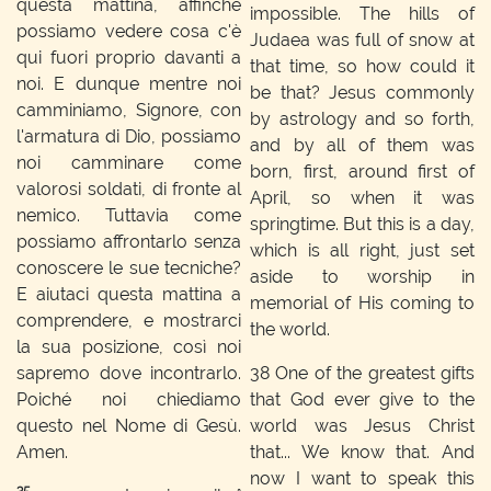
questa mattina, affinché
impossible. The hills of
possiamo vedere cosa c'è
Judaea was full of snow at
qui fuori proprio davanti a
that time, so how could it
noi. E dunque mentre noi
be that? Jesus commonly
camminiamo, Signore, con
by astrology and so forth,
l'armatura di Dio, possiamo
and by all of them was
noi camminare come
born, first, around first of
valorosi soldati, di fronte al
April, so when it was
nemico. Tuttavia come
springtime. But this is a day,
possiamo affrontarlo senza
which is all right, just set
conoscere le sue tecniche?
aside to worship in
E aiutaci questa mattina a
memorial of His coming to
comprendere, e mostrarci
the world.
la sua posizione, così noi
sapremo dove incontrarlo.
38
One of the greatest gifts
Poiché noi chiediamo
that God ever give to the
questo nel Nome di Gesù.
world was Jesus Christ
Amen.
that... We know that. And
now I want to speak this