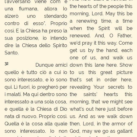
l'avversario viene com e
the hearts of the people this
una fiumana, allora Io
morning, Lord. May this be
alzerò uno stendardo
a renewing time, a time
contro di esso". Proprio
when the Spirit will be
così. E la Chiesa ha preso la
renewed. And, O Father,
sua posizione, io intendo
we'd pray it this way. Come
dire la Chiesa dello Spirito
get us by the hand, each
Santo.
one of us, and walk us
32
Dunque amici
down this lane here. Show
quello è tutto ciò a cui io
to us this great picture
sono interessato, e io sono
that's set in order here,
qui. Lì fuori, io pregherò per
revealing Your secrets to
i malati. Ma qui dentro sono
the saints' hearts this
interessato a una sola cosa,
morning, that we might see
e quella è la Chiesa di Dio
what's out here just before
nata di nuovo. Proprio così.
us. And as we walk down
Quella è la cosa alla quale
then, Lord, in the armor of
sono interessato. Io non
God, may we go as gallant