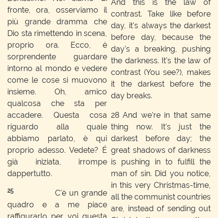
And this is the law of
fronte, ora, osserviamo il
contrast. Take like before
più grande dramma che
day, it's always the darkest
Dio sta rimettendo in scena,
before day, because the
proprio ora. Ecco, è
day's a breaking, pushing
sorprendente guardare
the darkness. It's the law of
intorno al mondo e vedere
contrast (You see?), makes
come le cose si muovono
it the darkest before the
insieme. Oh, amico
day breaks.
qualcosa che sta per
accadere. Questa cosa
28
And we're in that same
riguardo alla quale
thing now. It's just the
abbiamo parlato, è qui
darkest before day; the
proprio adesso. Vedete? É
great shadows of darkness
già iniziata, irrompe
is pushing in to fulfill the
dappertutto.
man of sin. Did you notice,
in this very Christmas-time,
25
C'è un grande
all the communist countries
quadro e a me piace
are, instead of sending out
raffigurarlo per voi questa