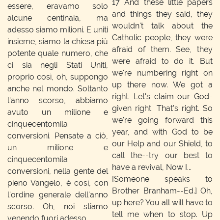
17
And these little papers
essere, eravamo solo
and things they said, they
alcune centinaia, ma
wouldn't talk about the
adesso siamo milioni. E uniti
Catholic people, they were
insieme, siamo la chiesa più
afraid of them. See, they
potente quale numero, che
were afraid to do it. But
ci sia negli Stati Uniti,
we're numbering right on
proprio così, oh, suppongo
up there now. We got a
anche nel mondo. Soltanto
right. Let's claim our God-
l'anno scorso, abbiamo
given right. That's right. So
avuto un milione e
we're going forward this
cinquecentomila
year, and with God to be
conversioni. Pensate a ciò,
our Help and our Shield, to
un milione e
call the--try our best to
cinquecentomila
have a revival, Now I...
conversioni, nella gente del
[Someone speaks to
pieno Vangelo, è così, con
Brother Branham--Ed.]
Oh,
l'ordine generale dell'anno
up here? You all will have to
scorso. Oh, noi stiamo
tell me when to stop. Up
venendo fuori adesso.