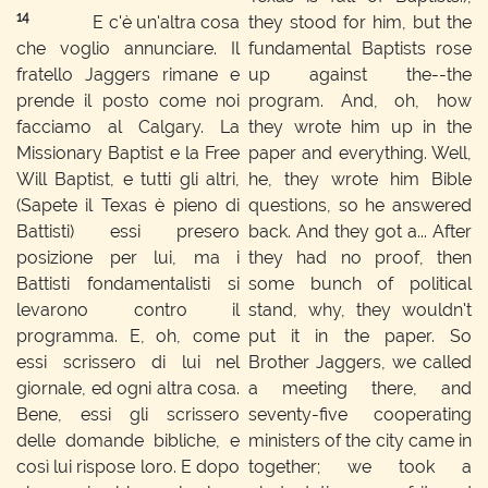
14
E c'è un'altra cosa
they stood for him, but the
che voglio annunciare. Il
fundamental Baptists rose
fratello Jaggers rimane e
up against the--the
prende il posto come noi
program. And, oh, how
facciamo al Calgary. La
they wrote him up in the
Missionary Baptist e la Free
paper and everything. Well,
Will Baptist, e tutti gli altri,
he, they wrote him Bible
(Sapete il Texas è pieno di
questions, so he answered
Battisti) essi presero
back. And they got a... After
posizione per lui, ma i
they had no proof, then
Battisti fondamentalisti si
some bunch of political
levarono contro il
stand, why, they wouldn't
programma. E, oh, come
put it in the paper. So
essi scrissero di lui nel
Brother Jaggers, we called
giornale, ed ogni altra cosa.
a meeting there, and
Bene, essi gli scrissero
seventy-five cooperating
delle domande bibliche, e
ministers of the city came in
così lui rispose loro. E dopo
together; we took a