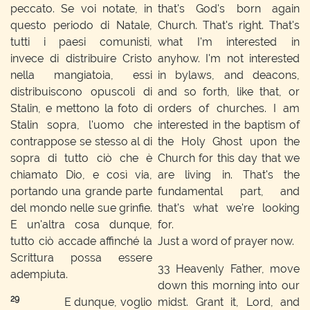
peccato. Se voi notate, in
that's God's born again
questo periodo di Natale,
Church. That's right. That's
tutti i paesi comunisti,
what I'm interested in
invece di distribuire Cristo
anyhow. I'm not interested
nella mangiatoia, essi
in bylaws, and deacons,
distribuiscono opuscoli di
and so forth, like that, or
Stalin, e mettono la foto di
orders of churches. I am
Stalin sopra, l'uomo che
interested in the baptism of
contrappose se stesso al di
the Holy Ghost upon the
sopra di tutto ciò che è
Church for this day that we
chiamato Dio, e così via,
are living in. That's the
portando una grande parte
fundamental part, and
del mondo nelle sue grinfie.
that's what we're looking
E un'altra cosa dunque,
for.
tutto ciò accade affinché la
Just a word of prayer now.
Scrittura possa essere
33
Heavenly Father, move
adempiuta.
down this morning into our
29
E dunque, voglio
midst. Grant it, Lord, and