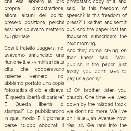
che essi ebbero la loro
photostatic copy of it, and
propria dimostrazione,
said, "Is this freedom of
allora alcuni dei politici
speech? Is this freedom of
presero posizione, perché
press?" Like that, and sent it
essi non volevano metterlo
out. And the paper lost ten
sul giornale.
thousand subscribers the
next morning.
Così il fratello Jaggers, noi
And they come, crying, on
avevamo annunciato una
their knees, said, "We'll
riunione lì, e 75 ministri della
publish in the paper, just
città che cooperavano
freely, you don't have to
insieme vennero, noi
pay us a penny."
abbiamo portato una copia
fotostatica di ciò, e diceva:
16
Oh, brother, listen, you
"É questa libertà di parlare?
church. One time we lived
É Questa libertà di
down by the railroad track;
stampa?" Lo pubblicarono
we don't no more. We live
in quel modo. E il giornale
on Hallelujah Avenue now.
perse 10.000 abbonati il
Yes, sir. We rank into the