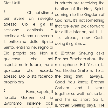
Stati Uniti.
hundreds are receiving the
baptism of the Holy Spirit,
7
Oh, noi stiamo
coming into the Kingdom of
per avere un risveglio
God now. It's not something
adesso. Ciò è già in
that we even look forward
sessione centinaia e
for a little later on, but it--it-
centinaia stanno ricevendo
-it's already now. God's
il battesimo dello Spirito
doing it right now.
Santo, entrano nel regno di
Dio proprio ora. Non è
8
[Brother Snelling asks
qualcosa che noi
Brother Branham about the
aspettiamo in futuro, ma è
microphone--Ed.]
Yes, sir, I...
qualcosa che accade
Yes, Brother Graham. That's
adesso. Dio lo sta facendo
the thing that I always...
proprio ora.
Good. You know, Brother
Graham and I work
8
Bene, sapete, il
together so well; he's so tall
fratello Graham ed io
and I'm so short. So I...
lavoriamo insieme così
[Brother Snelling says, "He