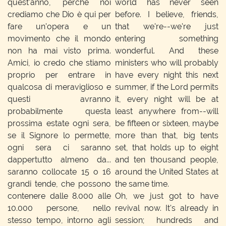
quest'anno, perché noi
world has never seen
crediamo che Dio è qui per
before. I believe, friends,
fare un'opera e un
that we're--we're just
movimento che il mondo
entering something
non ha mai visto prima.
wonderful. And these
Amici, io credo che stiamo
ministers who will probably
proprio per entrare in
have every night this next
qualcosa di meraviglioso e
summer, if the Lord permits
questi avranno
it, every night will be at
probabilmente questa
least anywhere from--will
prossima estate ogni sera,
be fifteen or sixteen, maybe
se il Signore lo permette,
more than that, big tents
ogni sera ci saranno
set, that holds up to eight
dappertutto almeno da...
and ten thousand people,
saranno collocate 15 o 16
around the United States at
grandi tende, che possono
the same time.
contenere dalle 8.000 alle
Oh, we just got to have
10.000 persone, nello
revival now. It's already in
stesso tempo, intorno agli
session; hundreds and