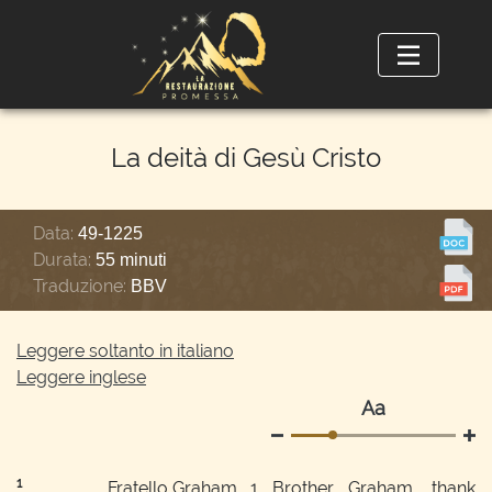
La deità di Gesù Cristo
Data:
49-1225
Durata:
55 minuti
Traduzione:
BBV
Leggere soltanto in italiano
Leggere inglese
Аа
1
Fratello Graham,
1
Brother Graham, thank