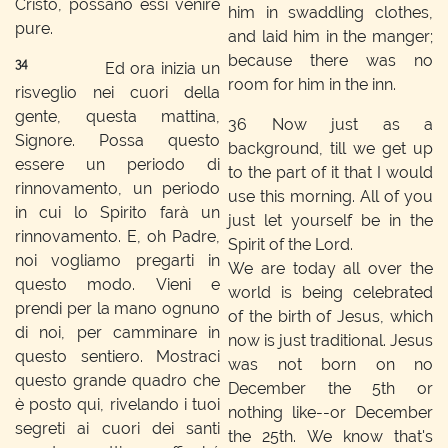
Cristo, possano essi venire
him in swaddling clothes,
pure.
and laid him in the manger;
because there was no
34
Ed ora inizia un
room for him in the inn.
risveglio nei cuori della
gente, questa mattina,
36
Now just as a
Signore. Possa questo
background, till we get up
essere un periodo di
to the part of it that I would
rinnovamento, un periodo
use this morning. All of you
in cui lo Spirito farà un
just let yourself be in the
rinnovamento. E, oh Padre,
Spirit of the Lord.
noi vogliamo pregarti in
We are today all over the
questo modo. Vieni e
world is being celebrated
prendi per la mano ognuno
of the birth of Jesus, which
di noi, per camminare in
now is just traditional. Jesus
questo sentiero. Mostraci
was not born on no
questo grande quadro che
December the 5th or
è posto qui, rivelando i tuoi
nothing like--or December
segreti ai cuori dei santi
the 25th. We know that's