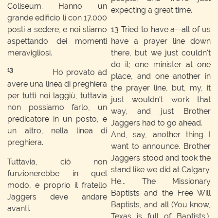
Coliseum. Hanno un
expecting a great time.
grande edificio lì con 17.000
posti a sedere, e noi stiamo
13
Tried to have a--all of us
aspettando dei momenti
have a prayer line down
meravigliosi.
there, but we just couldn't
do it; one minister at one
13
Ho provato ad
place, and one another in
avere una linea di preghiera
the prayer line, but, my, it
per tutti noi laggiù, tuttavia
just wouldn't work that
non possiamo farlo, un
way, and just Brother
predicatore in un posto, e
Jaggers had to go ahead.
un altro, nella linea di
And, say, another thing I
preghiera.
want to announce. Brother
Jaggers stood and took the
Tuttavia, ciò non
stand like we did at Calgary.
funzionerebbe in quel
He... The Missionary
modo, e proprio il fratello
Baptists and the Free Will
Jaggers deve andare
Baptists, and all (You know,
avanti.
Texas is full of Baptists.),