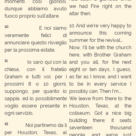
momenti così gloriosi,
we had Fire right on the
dunque abbiamo avuto
altar then.
fuoco proprio sull'altare.
10
And we're very happy to
10
E noi siamo
announce this coming
veramente felici di
summer for the revival...
annunciare questo risveglio
Now, I'll be with the church
per la prossima estate.
here, with Brother Graham
11
Io sarò qui con la
and you all, for the next
chiesa, con il fratello
eight or ten days, I guess,
Graham e tutti voi, per i
as far as I know, and I want
prossimi 8 o 10 giorni,
to be in every service I
suppongo, per quanto io
possibly can. Then I'm...
sappia, ed io possibilmente
We leave from there to the
voglio essere presente in
Houston, Texas, at the
ogni servizio.
coliseum. Got a nice big
building there; it seats
12
Noi partiremo da lì
seventeen thousand
per Houston, Texas, al
people, and we're just