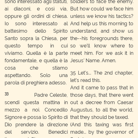
sono interessato agli statuti,
soldiers to face the enemy.
ai diaconi, e così via,
But how could we face him
oppure gli ordini di chiesa.
unless we know his tactics?
Io sono interessato al
And help us this morning to
battesimo dello Spirito
understand, and show us
Santo sopra la Chiesa, per
the--his foregrounds there,
questo tempo in cui
so we'll know where to
viviamo. Quella è la parte
meet him. For we ask it in
fondamentale, e quella è la
Jesus' Name. Amen.
cosa che stiamo
35
Let's... The 2nd chapter,
aspettando. Solo una
let's read this.
parola di preghiera adesso.
And it came to pass that in
33
Padre Celeste,
those days, that there went
scendi questa mattina in
out a decree from Caesar
mezzo a noi. Concedilo
Augustus, to all the world,
Signore e possa lo Spirito di
that they should be taxed.
Dio prendere la direzione
(And this taxing was first
del servizio. Benedici
made... by the governor of