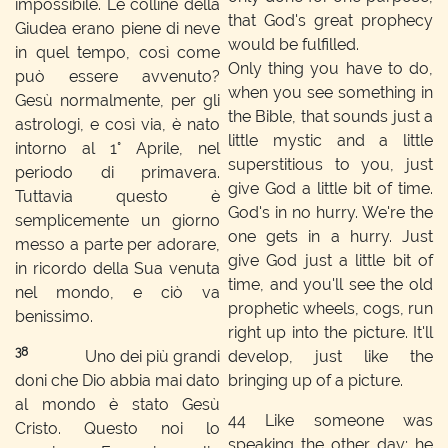
impossibile. Le colline della
that God's great prophecy
Giudea erano piene di neve
would be fulfilled.
in quel tempo, così come
Only thing you have to do,
può essere avvenuto?
when you see something in
Gesù normalmente, per gli
the Bible, that sounds just a
astrologi, e così via, è nato
little mystic and a little
intorno al 1° Aprile, nel
superstitious to you, just
periodo di primavera.
give God a little bit of time.
Tuttavia questo è
God's in no hurry. We're the
semplicemente un giorno
one gets in a hurry. Just
messo a parte per adorare,
give God just a little bit of
in ricordo della Sua venuta
time, and you'll see the old
nel mondo, e ciò va
prophetic wheels, cogs, run
benissimo.
right up into the picture. It'll
38
Uno dei più grandi
develop, just like the
doni che Dio abbia mai dato
bringing up of a picture.
al mondo è stato Gesù
44
Like someone was
Cristo. Questo noi lo
speaking the other day; he