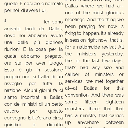
quello. E così ciò è normale
Dallas where we had a--
per noi, di avere Lui.
one of the most glorious
meetings. And the thing we
4
Ieri sono
been praying for now is
arrivato tardi da Dallas,
fixing to happen. It's already
dove noi abbiamo avuto
in session right now; that is,
una delle più gloriose
for a nationwide revival. All
riunioni. E la cosa per la
the ministers yesterday,
quale abbiamo pregato,
the--or the last few days,
ora sta per aver luogo.
that's had any size and
Essa è già in sessione
caliber of ministers or
proprio ora, si tratta di un
services, we met together
risveglio per tutta la
at--at Dallas for this
nazione. Alcuni giorni fa ci
convention. And there was
siamo incontrati a Dallas
some fifteen, eighteen
con dei ministri di un certo
ministers there that--that
calibro per questo
has a ministry that carries
convegno. E lì c'erano circa
up anywhere between
quindici o diciotto