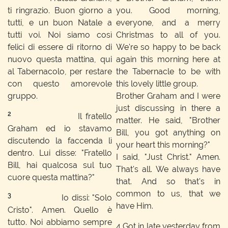
ti ringrazio. Buon giorno a
you. Good morning,
tutti, e un buon Natale a
everyone, and a merry
tutti voi. Noi siamo così
Christmas to all of you.
felici di essere di ritorno di
We're so happy to be back
nuovo questa mattina, qui
again this morning here at
al Tabernacolo, per restare
the Tabernacle to be with
con questo amorevole
this lovely little group.
gruppo.
Brother Graham and I were
just discussing in there a
2
Il fratello
matter. He said, "Brother
Graham ed io stavamo
Bill, you got anything on
discutendo la faccenda lì
your heart this morning?"
dentro. Lui disse: "Fratello
I said, "Just Christ." Amen.
Bill, hai qualcosa sul tuo
That's all. We always have
cuore questa mattina?"
that. And so that's in
common to us, that we
3
Io dissi: "Solo
have Him.
Cristo". Amen. Quello è
tutto. Noi abbiamo sempre
4
Got in late yesterday from