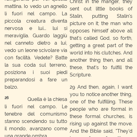
Christ in the manger, they
mattina. Io vedo un agnello
sent out little books of
lì fuori nel campo. La
Stalin, putting Stalin's
piccola creatura diventa
picture on it; the man who
nervosa e lui... lui si
opposes himself above all
meraviglia. Guardo laggiù
that's called God, so forth,
nel canneto dietro a lui,
getting a great part of the
vedo un leone scivolare via
world into his clutches. And
con facilità. Vedete? Batte
another thing then, and all
la sua coda sul terreno,
these, that's to fulfill the
posiziona i suoi piedi
Scripture.
preparandosi a fare un
balzo.
29
And then, again, I want
you to notice another thing,
26
Quella è la chiesa
one of the fulfilling. These
lì fuori nel campo. Le
people who are formal in
tenebre del comunismo
these formal churches, is
stanno scendendo su tutto
rising up against the move.
il mondo, avanzano come
And the Bible said, "They'd
una grande ombra.