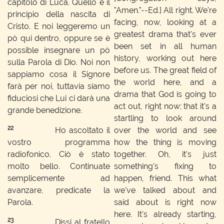
capitolo di Luca. Quello è il
"Amen."--Ed.]
All right. We're
principio della nascita di
facing, now, looking at a
Cristo. E noi leggeremo un
greatest drama that's ever
pò qui dentro, oppure se è
been set in all human
possible insegnare un pò
history, working out here
sulla Parola di Dio. Noi non
before us. The great field of
sappiamo cosa il Signore
the world here, and a
farà per noi, tuttavia siamo
drama that God is going to
fiduciosi che Lui ci darà una
act out, right now; that it's a
grande benedizione.
startling to look around
22
Ho ascoltato il
over the world and see
vostro programma
how the thing is moving
radiofonico. Ciò è stato
together. Oh, it's just
molto bello. Continuate
something's fixing to
semplicemente ad
happen, friend. This what
avanzare, predicate la
we've talked about and
Parola.
said about is right now
here. It's already starting,
23
Dissi al fratello