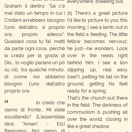
everywhere, breaking out.
Graham lì dentro: "Se c'è
mai stato un tempo in cui i
25
There's a great picture
Cristiani avrebbero bisogno
I'd like to picture to you this
l'uno dell'altro, è proprio
morning. I see a lamb out in
ora, proprio adesso".
the field a feeding. The little
Qualsiasi cosa tu fai, metti
fellow becomes nervous;
da parte ogni cosa, perché
he just--he wonders. Look
io credo per la grazia di
over in the reeds right
Dio... Io voglio parlare un pò
behind him, I see a lion
su ciò, tra qualche minuto,
slipping up, real easy
di come noi abbiamo
(see?), patting his tail on the
bisogno l'uno dell'altro
ground, getting his feet
proprio ora.
ready for a spring.
That's the church out there
24
Io credo che
in the field. The darkness of
siamo di fronte... Mi state
communism is pushing all
ascoltando? [L'assemblea
over the world, closing in
dice: "Amen". - Ed.]
like a great shadow.
Benissimo. Noi siamo di