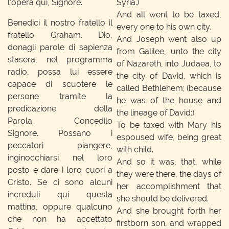
l'opera qui, Signore.
Syria.)
And all went to be taxed,
Benedici il nostro fratello il
every one to his own city.
fratello Graham. Dio,
And Joseph went also up
donagli parole di sapienza
from Galilee, unto the city
stasera, nel programma
of Nazareth, into Judaea, to
radio, possa lui essere
the city of David, which is
capace di scuotere le
called Bethlehem;
(because
persone tramite la
he was of the house and
predicazione della
the lineage of David:)
Parola. Concedilo
To be taxed with Mary his
Signore. Possano i
espoused wife, being great
peccatori piangere,
with child.
inginocchiarsi nel loro
And so it was, that, while
posto e dare i loro cuori a
they were there, the days of
Cristo. Se ci sono alcuni
her accomplishment that
increduli qui questa
she should be delivered.
mattina, oppure qualcuno
And she brought forth her
che non ha accettato
firstborn son, and wrapped