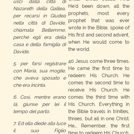
uscì dalla città di
He'd been down, all the
Nazareth della Galilea,
prophets, most every
per recarsi in Giudea
prophet that was ever
nella città di Davide,
wrote in the Bible, spoke of
chiamata Betlemme,
His first and second advent,
perché egli era della
when He would come to
casa e della famiglia di
the world.
Davide,
40
Jesus come three times.
5. per farsi registrare
He came the first time to
con Maria, sua moglie,
redeem His Church. He
che aveva sposato e
comes the second time to
che era incinta.
receive His Church. He
6. Così, mentre erano
comes the third time with
là, giunse per lei il
His Church. Everything in
tempo del parto.
the Bible travels in trinities,
threes, but all in one Christ.
7. Ed ella diede alla luce
He... Remember, the first
il suo Figlio
time to redeem His Church,