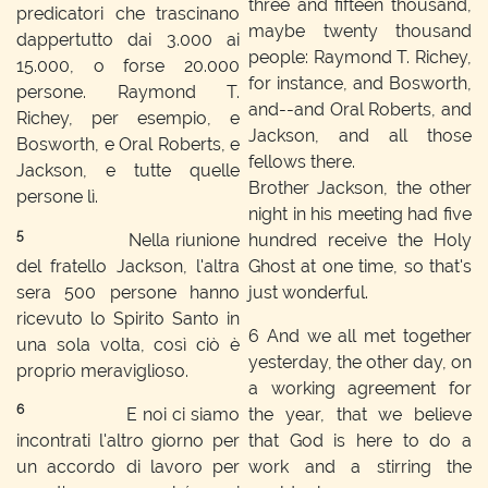
three and fifteen thousand,
predicatori che trascinano
maybe twenty thousand
dappertutto dai 3.000 ai
people: Raymond T. Richey,
15.000, o forse 20.000
for instance, and Bosworth,
persone. Raymond T.
and--and Oral Roberts, and
Richey, per esempio, e
Jackson, and all those
Bosworth, e Oral Roberts, e
fellows there.
Jackson, e tutte quelle
Brother Jackson, the other
persone lì.
night in his meeting had five
5
Nella riunione
hundred receive the Holy
del fratello Jackson, l'altra
Ghost at one time, so that's
sera 500 persone hanno
just wonderful.
ricevuto lo Spirito Santo in
6
And we all met together
una sola volta, così ciò è
yesterday, the other day, on
proprio meraviglioso.
a working agreement for
6
E noi ci siamo
the year, that we believe
incontrati l'altro giorno per
that God is here to do a
un accordo di lavoro per
work and a stirring the