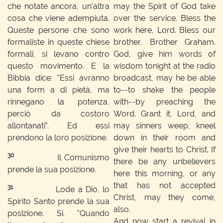
che notate ancora, un'altra
may the Spirit of God take
cosa che viene adempiuta.
over the service. Bless the
Queste persone che sono
work here, Lord. Bless our
formaliste in queste chiese
brother, Brother Graham.
formali, si levano contro
God, give him words of
questo movimento. E la
wisdom tonight at the radio
Bibbia dice: "Essi avranno
broadcast, may he be able
una form a di pietà, ma
to--to shake the people
rinnegano la potenza,
with--by preaching the
perciò da costoro
Word. Grant it, Lord, and
allontanati". Ed essi
may sinners weep, kneel
prendono la loro posizione.
down in their room and
give their hearts to Christ. If
30
Il Comunismo
there be any unbelievers
prende la sua posizione.
here this morning, or any
that has not accepted
31
Lode a Dio, lo
Christ, may they come,
Spirito Santo prende la sua
also.
posizione. Si. "Quando
And now start a revival in