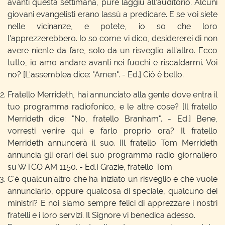
avanti questa settimana, pure laggiù all'auditorio. Alcuni
giovani evangelisti erano lassù a predicare. E se voi siete
nelle vicinanze, e potete, io so che loro
l'apprezzerebbero. Io so come vi dico, desidererei di non
avere niente da fare, solo da un risveglio all'altro. Ecco
tutto, io amo andare avanti nei fuochi e riscaldarmi. Voi
no? [L'assemblea dice: "Amen". - Ed.] Ciò è bello.
Fratello Merrideth, hai annunciato alla gente dove entra il
tuo programma radiofonico, e le altre cose? [Il fratello
Merrideth dice: "No, fratello Branham". - Ed.] Bene,
vorresti venire qui e farlo proprio ora? Il fratello
Merrideth annuncerà il suo. [Il fratello Tom Merrideth
annuncia gli orari del suo programma radio giornaliero
su WTCO AM 1150. - Ed.] Grazie, fratello Tom.
C'è qualcun'altro che ha iniziato un risveglio e che vuole
annunciarlo, oppure qualcosa di speciale, qualcuno dei
ministri? E noi siamo sempre felici di apprezzare i nostri
fratelli e i loro servizi. Il Signore vi benedica adesso.