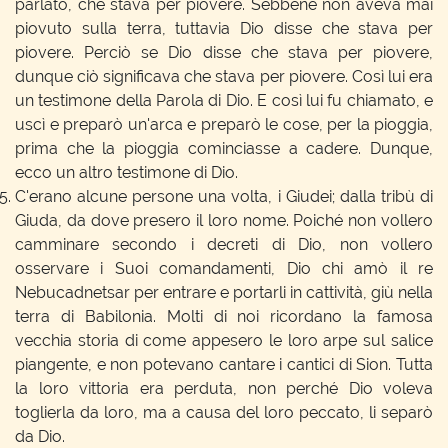
parlato, che stava per piovere. Sebbene non aveva mai
piovuto sulla terra, tuttavia Dio disse che stava per
piovere. Perciò se Dio disse che stava per piovere,
dunque ciò significava che stava per piovere. Così lui era
un testimone della Parola di Dio. E così lui fu chiamato, e
uscì e preparò un'arca e preparò le cose, per la pioggia,
prima che la pioggia cominciasse a cadere. Dunque,
ecco un altro testimone di Dio.
C'erano alcune persone una volta, i Giudei; dalla tribù di
Giuda, da dove presero il loro nome. Poiché non vollero
camminare secondo i decreti di Dio, non vollero
osservare i Suoi comandamenti, Dio chi amò il re
Nebucadnetsar per entrare e portarli in cattività, giù nella
terra di Babilonia. Molti di noi ricordano la famosa
vecchia storia di come appesero le loro arpe sul salice
piangente, e non potevano cantare i cantici di Sion. Tutta
la loro vittoria era perduta, non perché Dio voleva
toglierla da loro, ma a causa del loro peccato, li separò
da Dio.