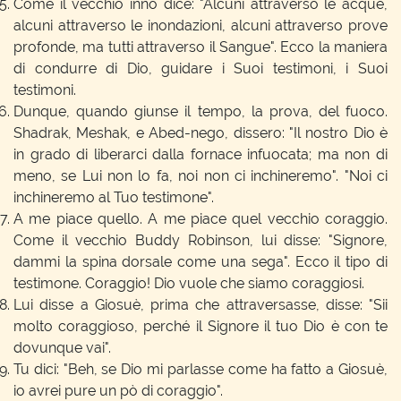
Come il vecchio inno dice: "Alcuni attraverso le acque,
alcuni attraverso le inondazioni, alcuni attraverso prove
profonde, ma tutti attraverso il Sangue". Ecco la maniera
di condurre di Dio, guidare i Suoi testimoni, i Suoi
testimoni.
Dunque, quando giunse il tempo, la prova, del fuoco.
Shadrak, Meshak, e Abed-nego, dissero: "Il nostro Dio è
in grado di liberarci dalla fornace infuocata; ma non di
meno, se Lui non lo fa, noi non ci inchineremo". "Noi ci
inchineremo al Tuo testimone".
A me piace quello. A me piace quel vecchio coraggio.
Come il vecchio Buddy Robinson, lui disse: "Signore,
dammi la spina dorsale come una sega". Ecco il tipo di
testimone. Coraggio! Dio vuole che siamo coraggiosi.
Lui disse a Giosuè, prima che attraversasse, disse: "Sii
molto coraggioso, perché il Signore il tuo Dio è con te
dovunque vai".
Tu dici: "Beh, se Dio mi parlasse come ha fatto a Giosuè,
io avrei pure un pò di coraggio".