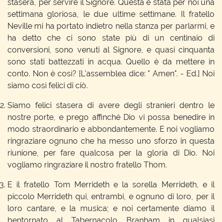
stasera, per servire il Signore. Questa è stata per noi una
settimana gloriosa, le due ultime settimane. Il fratello
Neville mi ha portato indietro nella stanza per parlarmi, e
ha detto che ci sono state più di un centinaio di
conversioni, sono venuti al Signore, e quasi cinquanta
sono stati battezzati in acqua. Quello è da mettere in
conto. Non è così? [L'assemblea dice: " Amen". - Ed.] Noi
siamo così felici di ciò.
Siamo felici stasera di avere degli stranieri dentro le
nostre porte, e prego affinché Dio vi possa benedire in
modo straordinario e abbondantemente. E noi vogliamo
ringraziare ognuno che ha messo uno sforzo in questa
riunione, per fare qualcosa per la gloria di Dio. Noi
vogliamo ringraziare il nostro fratello Thom.
E il fratello Tom Merrideth e la sorella Merrideth, e il
piccolo Merrideth qui, entrambi, e ognuno di loro, per il
loro cantare, e la musica; e noi certamente diamo il
bentornato al Tabernacolo Branham in qualsiasi