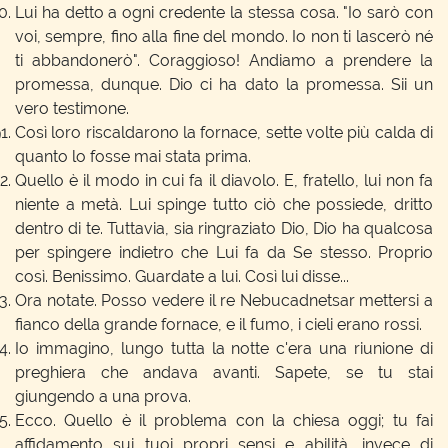
Lui ha detto a ogni credente la stessa cosa. "Io sarò con
voi, sempre, fino alla fine del mondo. Io non ti lascerò né
ti abbandonerò". Coraggioso! Andiamo a prendere la
promessa, dunque. Dio ci ha dato la promessa. Sii un
vero testimone.
Così loro riscaldarono la fornace, sette volte più calda di
quanto lo fosse mai stata prima.
Quello è il modo in cui fa il diavolo. E, fratello, lui non fa
niente a metà. Lui spinge tutto ciò che possiede, dritto
dentro di te. Tuttavia, sia ringraziato Dio, Dio ha qualcosa
per spingere indietro che Lui fa da Se stesso. Proprio
così. Benissimo. Guardate a lui. Così lui disse...
Ora notate. Posso vedere il re Nebucadnetsar mettersi a
fianco della grande fornace, e il fumo, i cieli erano rossi.
Io immagino, lungo tutta la notte c'era una riunione di
preghiera che andava avanti. Sapete, se tu stai
giungendo a una prova.
Ecco. Quello è il problema con la chiesa oggi; tu fai
affidamento sui tuoi propri sensi e abilità, invece di