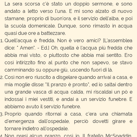
La sera scorsa c'è stato un doppio sermone, e sono
andato a letto verso l'una. E mi sono alzato di nuovo
stamane, proprio di buon'ora, e il servizio dell'alba, e poi
la scuola domenicale. Dunque, sono rimasto in acqua
quasi due ore a battezzare.
Quell'acqua è fredda. Non è vero amici? [L'assemblea
dice: " Amen". - Ed.] Oh, quella è l'acqua più fredda che
abbia mai visto, o piuttosto che abbia mai sentito. Ero
così intirizzito fino al punto che non sapevo, se stavo
camminando su oppure giù, uscendo fuori di là.
Così non ero riuscito a disgelare quando arrivai a casa, e
mia moglie disse: "Il pranzo è pronto", ed io saltai dentro
una grande vasca di acqua calda, mi riscaldai un pò e
indossai i miei vestiti, e andai a un servizio funebre. E
abbiamo avuto il servizio funebre.
Proprio quando ritornai a casa, c'era una chiamata
d'emergenza dall'ospedale, perciò dovetti girare e
tornare indietro all'ospedale.
Non presi alcun pranzo, così io. Il fratello McSpaddin,