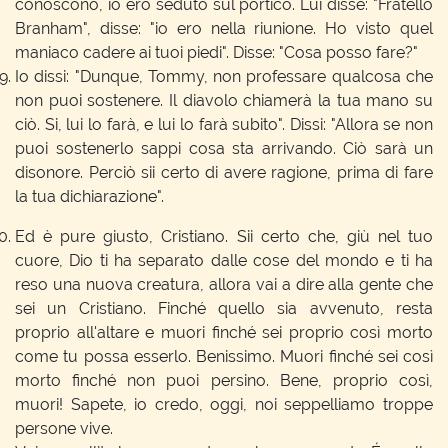
conoscono, io ero seduto sul portico. Lui disse: "Fratello
Branham", disse: "io ero nella riunione. Ho visto quel
maniaco cadere ai tuoi piedi". Disse: "Cosa posso fare?"
Io dissi: "Dunque, Tommy, non professare qualcosa che
non puoi sostenere. Il diavolo chiamerà la tua mano su
ciò. Si, lui lo farà, e lui lo farà subito". Dissi: "Allora se non
puoi sostenerlo sappi cosa sta arrivando. Ciò sarà un
disonore. Perciò sii certo di avere ragione, prima di fare
la tua dichiarazione".
Ed è pure giusto, Cristiano. Sii certo che, giù nel tuo
cuore, Dio ti ha separato dalle cose del mondo e ti ha
reso una nuova creatura, allora vai a dire alla gente che
sei un Cristiano. Finché quello sia avvenuto, resta
proprio all'altare e muori finché sei proprio così morto
come tu possa esserlo. Benissimo. Muori finché sei così
morto finché non puoi persino. Bene, proprio così,
muori! Sapete, io credo, oggi, noi seppelliamo troppe
persone vive.