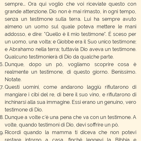
sempre... Ora qui voglio che voi riceviate questo con
grande attenzione. Dio non è mai rimasto, in ogni tempo,
senza un testimone sulla terra. Lui ha sempre avuto
almeno un uomo sul quale poteva mettere le mani
addosso, e dire: "Quello è il mio testimone". É sceso per
un uomo, una volta; e Giobbe era il Suo unico testimone;
e Abrahamo nella terra; tuttavia Dio aveva un testimone.
Qualcuno testimonierà di Dio da qualche parte.
Dunque, dopo un pò, vogliamo scoprire cosa è
realmente un testimone, di questo giorno. Benissimo.
Notate.
Questi uomini, come andarono laggiù rifiutarono di
mangiare i cibi del re, di bere il suo vino, e rifiutarono di
inchinarsi alla sua immagine. Essi erano un genuino, vero
testimone di Dio.
Dunque a volte c'è una pena che va con un testimone. A
volte, quando testimoni di Dio, devi soffrire un pò.
Ricordi quando la mamma ti diceva che non potevi
restare intorno a casa, finché leggevi la Bibbia e