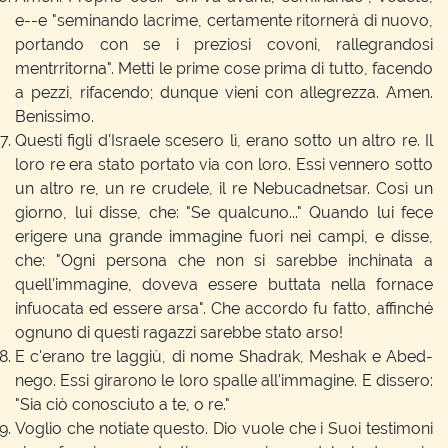
e--e "seminando lacrime, certamente ritornerà di nuovo,
portando con se i preziosi covoni, rallegrandosi
mentrritorna". Metti le prime cose prima di tutto, facendo
a pezzi, rifacendo; dunque vieni con allegrezza. Amen.
Benissimo.
Questi figli d'Israele scesero lì, erano sotto un altro re. Il
loro re era stato portato via con loro. Essi vennero sotto
un altro re, un re crudele, il re Nebucadnetsar. Così un
giorno, lui disse, che: "Se qualcuno..." Quando lui fece
erigere una grande immagine fuori nei campi, e disse,
che: "Ogni persona che non si sarebbe inchinata a
quell'immagine, doveva essere buttata nella fornace
infuocata ed essere arsa". Che accordo fu fatto, affinché
ognuno di questi ragazzi sarebbe stato arso!
E c'erano tre laggiù, di nome Shadrak, Meshak e Abed-
nego. Essi girarono le loro spalle all'immagine. E dissero:
"Sia ciò conosciuto a te, o re."
Voglio che notiate questo. Dio vuole che i Suoi testimoni