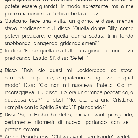
potete essere guardati in modo sprezzante, ma a me
piace una riunione all'antica che fa a pezzi.
Qualcuno fece una visita, un giorno, e disse, mentre
stavo predicando qui, disse: "Quella donna Billy, come
potevi predicare, e quella donna seduta lì in fondo
snobbando, piangendo, gridando amen?"
Io dissi: "Forse quella era tutta la ragione per cui stavo
predicando. Esatto. Si", dissi: "Se lei... "
Disse: "Beh, ciò quasi mi ucciderebbe, se stessi
cercando di parlare, e qualcuno si agitasse in quel
modo". Dissi: "Ciò non mi nuoceva, fratello. Ciò mi
incoraggiava". Lui disse: "Lei era un'orrenda peccatrice, o
qualcosa così?" Io dissi: "No, ella era una Cristiana,
riempita con lo Spirito Santo". "E piangendo?"
Dissi: "Si, la Bibbia ha detto, chi va avanti piangendo,
certamente ritornerà di nuovo, portando con se i
preziosi covoni".
Amen. Proprio così. "Chi va avanti, seminando", vedete,