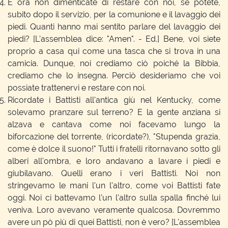
E ora non dimenticate di restare con noi, se potete,
subito dopo il servizio, per la comunione e il lavaggio dei
piedi. Quanti hanno mai sentito parlare del lavaggio dei
piedi? [L'assemblea dice: "Amen". - Ed.] Bene, voi siete
proprio a casa qui come una tasca che si trova in una
camicia. Dunque, noi crediamo ciò poiché la Bibbia,
crediamo che lo insegna. Perciò desideriamo che voi
possiate trattenervi e restare con noi.
Ricordate i Battisti all'antica giù nel Kentucky, come
solevamo pranzare sul terreno? E la gente anziana si
alzava e cantava come noi facevamo lungo la
biforcazione del torrente, (ricordate?), "Stupenda grazia,
come è dolce il suono!" Tutti i fratelli ritornavano sotto gli
alberi all'ombra, e loro andavano a lavare i piedi e
giubilavano. Quelli erano i veri Battisti. Noi non
stringevamo le mani l'un l'altro, come voi Battisti fate
oggi. Noi ci battevamo l'un l'altro sulla spalla finché lui
veniva. Loro avevano veramente qualcosa. Dovremmo
avere un pò più di quei Battisti, non è vero? [L'assemblea