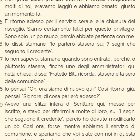
molti di noi, eravamo laggiù e abbiamo cenato, giusto
un momento fa.
E ritorno adesso per il servizio serale, e la chiusura del
risveglio. Siamo certamente felici per questo privilegio.
Sono solo un pò rauco, perciò abbiate pazienza con me.
Io dissi, stamane: "Io parlerò stasera su: 7 segni che
seguono il credente".
Io non sapevo, stamane quando sono entrato, perché, o
piuttosto stasera, finché uno degli amministratori qui
nella chiesa, disse: "Fratello Bill, ricorda, stasera è la sera
della comunione".
Io pensai: "Oh, ora siamo di nuovo qui!" Così ritornai giù,
pensai: "Signore, di cosa parlerò adesso?"
Avevo una sfilza intera di Scritture qui, messe per
iscritto, e stavo per riferirmi a molte di loro, su: "I segni
che seguono il credente", perciò ho dovuto modificarlo
un pò. Così ora, forse, mentre abbiamo il servizio di
comunione, e speriamo che voi siate con noi in questa