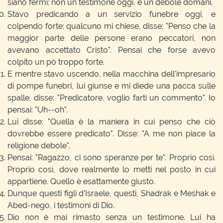
siano fermi; non un testimone oggi, e un debole domani.
Stavo predicando a un servizio funebre oggi, e
colpendo forte; qualcuno mi chiese, disse: "Penso che la
maggior parte delle persone erano peccatori, non
avevano accettato Cristo". Pensai che forse avevo
colpito un pò troppo forte.
E mentre stavo uscendo, nella macchina dell'impresario
di pompe funebri, lui giunse e mi diede una pacca sulle
spalle, disse: "Predicatore, voglio farti un commento". Io
pensai: "Uh--oh".
Lui disse: "Quella è la maniera in cui penso che ciò
dovrebbe essere predicato". Disse: "A me non piace la
religione debole".
Pensai: "Ragazzo, ci sono speranze per te". Proprio così.
Proprio così, dove realmente lo metti nel posto in cui
appartiene. Quello è esattamente giusto.
Dunque questi figli d'Israele, questi, Shadrak e Meshak e
Abed-nego, i testimoni di Dio.
Dio non è mai rimasto senza un testimone. Lui ha