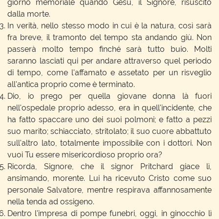
giorno memoriale quando Gesù, il Signore, risuscitò
dalla morte.
In verità, nello stesso modo in cui è la natura, così sarà
fra breve, il tramonto del tempo sta andando giù. Non
passerà molto tempo finché sarà tutto buio. Molti
saranno lasciati qui per andare attraverso quel periodo
di tempo, come l'affamato e assetato per un risveglio
all'antica proprio come è terminato.
Dio, io prego per quella giovane donna là fuori
nell'ospedale proprio adesso, era in quell'incidente, che
ha fatto spaccare uno dei suoi polmoni; e fatto a pezzi
suo marito; schiacciato, stritolato; il suo cuore abbattuto
sull'altro lato, totalmente impossibile con i dottori. Non
vuoi Tu essere misericordioso proprio ora?
Ricorda, Signore, che il signor Pritchard giace lì,
ansimando, morente. Lui ha ricevuto Cristo come suo
personale Salvatore, mentre respirava affannosamente
nella tenda ad ossigeno.
Dentro l'impresa di pompe funebri, oggi, in ginocchio lì