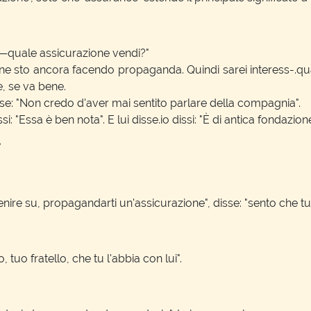
ale—quale assicurazione vendi?"
E ne sto ancora facendo propaganda. Quindi sarei interess-.q
e, se va bene.
disse: "Non credo d'aver mai sentito parlare della compagnia".
si: "Essa è ben nota". E lui disse.io dissi: "È di antica fondazione
"
enire su, propagandarti un'assicurazione", disse: "sento che t
 tuo fratello, che tu l'abbia con lui".