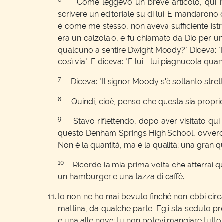
Come leggevo un breve articolo, qui non 
scrivere un editoriale su di lui. E mandarono 
è come me stesso, non aveva sufficiente istru
era un calzolaio, e fu chiamato da Dio per u
qualcuno a sentire Dwight Moody?" Diceva: "In
così via". E diceva: "E lui—lui piagnucola qu
7
Diceva: "Il signor Moody s'è soltanto stretto
8
Quindi, cioè, penso che questa sia proprio la
9
Stavo riflettendo, dopo aver visitato qui ne
questo Denham Springs High School, ovvero udi
Non è la quantità, ma è la qualità; una gran qu
10
Ricordo la mia prima volta che atterrai qui 
un hamburger e una tazza di caffè.
Io non ne ho mai bevuto finché non ebbi circ
mattina, da qualche parte. Egli sta seduto pro
e una alle nove; tu non potevi mangiare tutto 