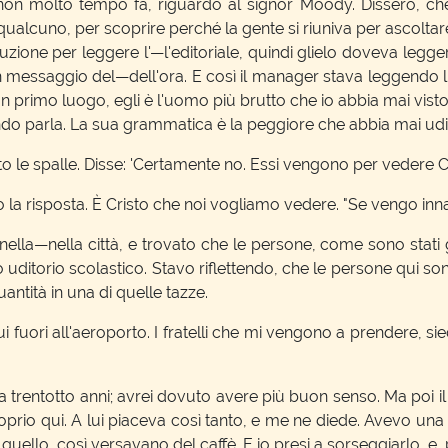
molto tempo fa, riguardo al signor Moody. Dissero, che l
qualcuno, per scoprire perché la gente si riuniva per ascoltare
zione per leggere l'—l'editoriale, quindi glielo doveva legg
n messaggio del—dell'ora. E così il manager stava leggendo l
 primo luogo, egli è l'uomo più brutto che io abbia mai visto".
ando parla. La sua grammatica è la peggiore che abbia mai udito
 le spalle. Disse: 'Certamente no. Essi vengono per vedere Cri
 risposta. È Cristo che noi vogliamo vedere. "Se vengo innalza
lla—nella città, e trovato che le persone, come sono stati g
torio scolastico. Stavo riflettendo, che le persone qui sono
antità in una di quelle tazze.
fuori all'aeroporto. I fratelli che mi vengono a prendere, sie
a trentotto anni; avrei dovuto avere più buon senso. Ma poi i
prio qui. A lui piaceva così tanto, e me ne diede. Avevo una c
quello, così versavano del caffè. E io presi a sorseggiarlo, e,