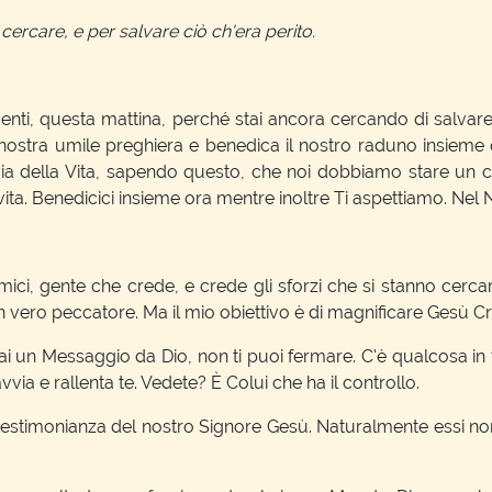
cercare, e per salvare ciò ch'era perito.
i, questa mattina, perché stai ancora cercando di salvare i
nostra umile preghiera e benedica il nostro raduno insieme
 via della Vita, sapendo questo, che noi dobbiamo stare un 
ita. Benedicici insieme ora mentre inoltre Ti aspettiamo. Ne
, gente che crede, e crede gli sforzi che si stanno cercand
 vero peccatore. Ma il mio obiettivo è di magnificare Gesù Cri
 Messaggio da Dio, non ti puoi fermare. C'è qualcosa in te,
vvia e rallenta te. Vedete? È Colui che ha il controllo.
ro testimonianza del nostro Signore Gesù. Naturalmente essi