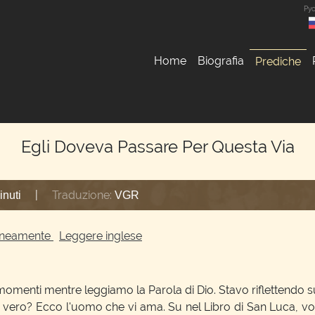
Ру
Home
Biografia
Prediche
Egli Doveva Passare Per Questa Via
|
Traduzione:
inuti
VGR
ltaneamente
Leggere inglese
omenti mentre leggiamo la Parola di Dio. Stavo riflettendo s
 vero? Ecco l'uomo che vi ama. Su nel Libro di San Luca, vog