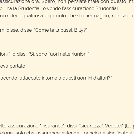
l'assicurazione ora. Spero, non pensiate male con questo, ma 
 è—ha la Prudential, e vende l'assicurazione Prudential.
ni mi fece qualcosa di piccolo che sto… immagino, non sapend
 disse, disse: "Come te la passi, Billy?"
ni!" Io dissi: "Sì, sono fuori nelle riunioni".
eva parlato.
i facendo, attaccato intorno a questi uomini d'affari?"
o assicurazione "insurance", dissi: "sicurezza". Vedete? [Le
one', solo che 'assurance' estende il principale significato a 