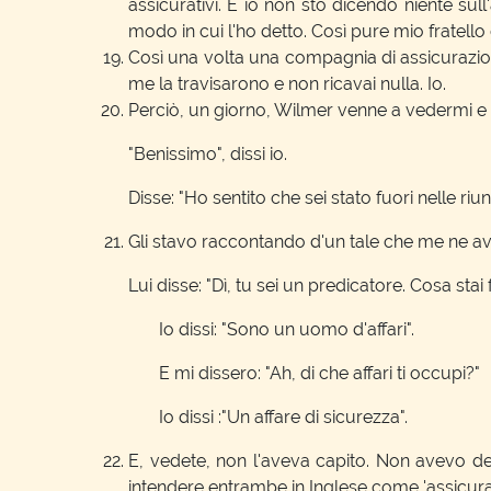
assicurativi. E io non sto dicendo niente sul
modo in cui l'ho detto. Così pure mio fratello
Così una volta una compagnia di assicurazio
me la travisarono e non ricavai nulla. Io.
Perciò, un giorno, Wilmer venne a vedermi e mi
"Benissimo", dissi io.
Disse: "Ho sentito che sei stato fuori nelle riunio
Gli stavo raccontando d'un tale che me ne av
Lui disse: "Dì, tu sei un predicatore. Cosa sta
Io dissi: "Sono un uomo d'affari".
E mi dissero: "Ah, di che affari ti occupi?"
Io dissi :"Un affare di sicurezza".
E, vedete, non l'aveva capito. Non avevo dett
intendere entrambe in Inglese come 'assicurazi