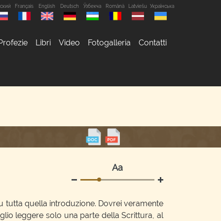
сский
Français
English
Deutsch
Ўзбекча
Română
Latviešu
Українська
Profezie
Libri
Video
Fotogalleria
Contatti
Аа
u tutta quella introduzione. Dovrei veramente
lio leggere solo una parte della Scrittura, al