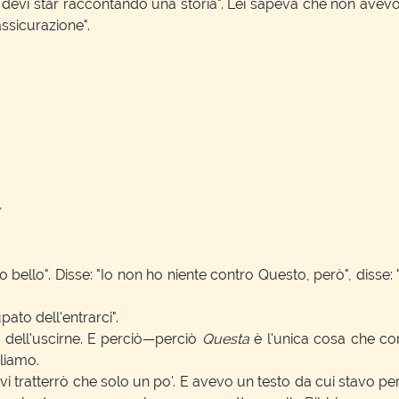
 devi star raccontando una storia". Lei sapeva che non avev
ssicurazione".
,
lto bello". Disse: "Io non ho niente contro Questo, però", diss
pato dell'entrarci".
a dell'uscirne. E perciò—perciò
Questa
è l'unica cosa che co
rliamo.
vi tratterrò che solo un po'. E avevo un testo da cui stavo pe