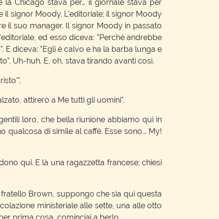
a Chicago stava per… il giornale stava per
 il signor Moody. L'editoriale; il signor Moody
ere il suo manager. Il signor Moody in passato
'editoriale, ed esso diceva: "Perché andrebbe
 E diceva: "Egli è calvo e ha la barba lunga e
". Uh-huh. E, oh, stava tirando avanti così.
sto'".
to, attirerò a Me tutti gli uomini".
entili loro, che bella riunione abbiamo qui in
 qualcosa di simile al caffè. Esse sono... My!
dono qui. E là una ragazzetta francese; chiesi
l fratello Brown, suppongo che sia qui questa
olazione ministeriale alle sette, una alle otto
 per prima cosa, cominciai a berlo.