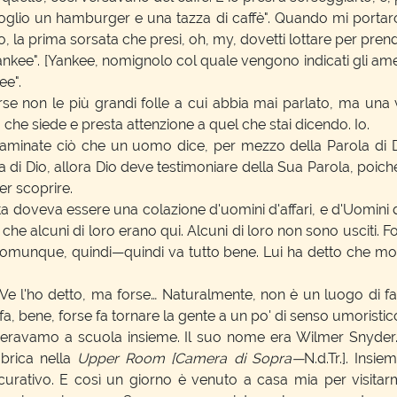
oglio un hamburger e una tazza di caffè". Quando mi portaro
rso, la prima sorsata che presi, oh, my, dovetti lottare per pren
ankee". [Yankee, nomignolo col quale vengono indicati gli amer
ee".
rse non le più grandi folle a cui abbia mai parlato, ma una
che siede e presta attenzione a quel che stai dicendo. Io.
aminate ciò che un uomo dice, per mezzo della Parola di Di
rola di Dio, allora Dio deve testimoniare della Sua Parola, poi
er scoprire.
doveva essere una colazione d'uomini d'affari, e d'Uomini d'A
alcuni di loro erano qui. Alcuni di loro non sono usciti. Forse
 comunque, quindi—quindi va tutto bene. Lui ha detto che m
 Ve l'ho detto, ma forse… Naturalmente, non è un luogo di f
, bene, forse fa tornare la gente a un po' di senso umoristic
ravamo a scuola insieme. Il suo nome era Wilmer Snyder. Su
brica nella
Upper Room [Camera di Sopra—
N.d.Tr.]. Insi
icurativo. E così un giorno è venuto a casa mia per visitar