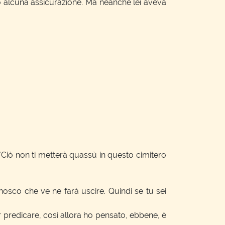
o alcuna assicurazione. Ma neanche lei aveva
e: "Ciò non ti metterà quassù in questo cimitero
nosco che ve ne farà uscire. Quindi se tu sei
r predicare, così allora ho pensato, ebbene, è