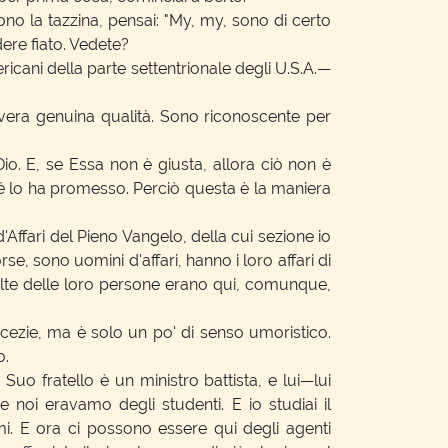
no la tazzina, pensai: "My, my, sono di certo
dere fiato. Vedete?
icani della parte settentrionale degli U.S.A.—
 vera genuina qualità. Sono riconoscente per
o. E, se Essa non è giusta, allora ciò non è
ché lo ha promesso. Perciò questa è la maniera
ffari del Pieno Vangelo, della cui sezione io
, sono uomini d'affari, hanno i loro affari di
olte delle loro persone erano qui, comunque,
acezie, ma è solo un po' di senso umoristico.
o.
o fratello è un ministro battista, e lui—lui
eme noi eravamo degli studenti. E io studiai il
mi. E ora ci possono essere qui degli agenti