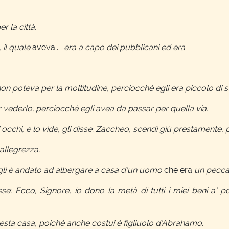
 la città.
il quale
aveva...
era a capo dei pubblicani ed era
on poteva per la moltitudine, perciocché egli era piccolo di s
r vederlo; perciocchè egli avea da passar per quella via.
 occhi, e lo vide, gli disse: Zaccheo, scendi giù prestamente
allegrezza.
gli è andato ad albergare a casa d'un uomo
che era
un pecca
se: Ecco, Signore, io dono la metà di tutti i miei beni a' po
uesta casa, poiché anche costui è figliuolo d'Abrahamo.