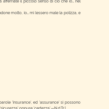
afferriate il piccolo senso di ciò che io… nel
one molto, io… mi lessero male la polizza, e
 parole 'insurance', ed 'assurance' si possono
'sicurezza' oppure 'certezza'.—N.d.Tr.]