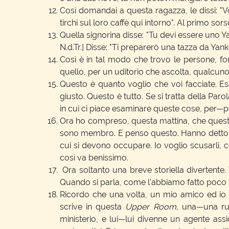
Così domandai a questa ragazza, le dissi: "V
tirchi sul loro caffè qui intorno". Al primo so
Quella signorina disse: "Tu devi essere uno Y
N.d.Tr.] Disse: "Ti preparerò una tazza da Yank
Così è in tal modo che trovo le persone, fo
quello, per un uditorio che ascolta, qualcuno 
Questo è quanto voglio che voi facciate. Es
giusto. Questo è tutto. Se si tratta della Pa
in cui ci piace esaminare queste cose, per—p
Ora ho compreso, questa mattina, che questa 
sono membro. E penso questo. Hanno detto che 
cui si devono occupare. Io voglio scusarli,
così va benissimo.
Ora soltanto una breve storiella divertente.
Quando si parla, come l'abbiamo fatto poco fa
Ricordo che una volta, un mio amico ed io e
scrive in questa
Upper Room,
una—una ru
ministerio, e lui—lui divenne un agente ass