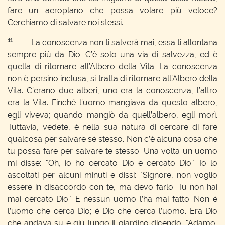
fare un aeroplano che possa volare più veloce?
Cerchiamo di salvare noi stessi.
11
La conoscenza non ti salverà mai, essa ti allontana
sempre più da Dio. C’è solo una via di salvezza, ed è
quella di ritornare all’Albero della Vita. La conoscenza
non è persino inclusa, si tratta di ritornare all’Albero della
Vita. C’erano due alberi, uno era la conoscenza, l’altro
era la Vita. Finché l’uomo mangiava da questo albero,
egli viveva; quando mangiò da quell’albero, egli morì.
Tuttavia, vedete, è nella sua natura di cercare di fare
qualcosa per salvare sé stesso. Non c’è alcuna cosa che
tu possa fare per salvare te stesso. Una volta un uomo
mi disse: "Oh, io ho cercato Dio e cercato Dio." Io lo
ascoltati per alcuni minuti e dissi: "Signore, non voglio
essere in disaccordo con te, ma devo farlo. Tu non hai
mai cercato Dio." E nessun uomo l’ha mai fatto. Non è
l’uomo che cerca Dio; è Dio che cerca l’uomo. Era Dio
che andava su e giù lungo il giardino dicendo: "Adamo,