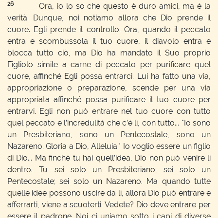
26
Ora, io lo so che questo è duro amici, ma è la
verità. Dunque, noi notiamo allora che Dio prende il
cuore. Egli prende il controllo. Ora, quando il peccato
entra e scombussola il tuo cuore, il diavolo entra e
blocca tutto ciò, ma Dio ha mandato il Suo proprio
Figliolo simile a carne di peccato per purificare quel
cuore, affinché Egli possa entrarci. Lui ha fatto una via,
appropriazione o preparazione, scende per una via
appropriata affinché possa purificare il tuo cuore per
entrarvi. Egli non può entrare nel tuo cuore con tutto
quel peccato e l’incredulità che c’è lì, con tutto... "Io sono
un Presbiteriano, sono un Pentecostale, sono un
Nazareno. Gloria a Dio, Alleluia." Io voglio essere un figlio
di Dio... Ma finché tu hai quell’idea, Dio non può venire lì
dentro. Tu sei solo un Presbiteriano; sei solo un
Pentecostale; sei solo un Nazareno. Ma quando tutte
quelle idee possono uscire da lì, allora Dio può entrare e
afferrarti, viene a scuoterti. Vedete? Dio deve entrare per
essere il padrone. Noi ci uniamo sotto i capi di diverse