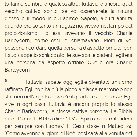
lo fanno sembrare qualcos’altro, tuttavia è ancora quel
vecchio cattivo spirito, se voi osserverete la natura
d’esso e il modo in cui agisce. Sapete, alcuni anni fa
quando ero soltanto un ragazzino, vivevo nel tempo del
proibizionismo. Ed essi avevano il vecchio Charlie
Barleycorn, come essi lo chiamavano. Molti di voi
possono ricordare quella persona d’aspetto orribile, con
il suo cappello schiacciato, le sue spalle cadenti, egli era
una persona dall’aspetto orribile. Quello era Charlie
Barleycorn.
8
Tuttavia, sapete, oggi egli è diventato un uomo
raffinato. Egli non ha più la piccola giacca marrone e non
sta fuori nell’angolo dove c’è il quartiere a luci rosse. Egli
vive in ogni casa, tuttavia è ancora proprio lo stesso
Charlie Barleycorn, la stessa cattiva persona. La Bibbia
dice... Dio nella Bibbia dice: "Il Mio Spirito non contenderà
per sempre con l’uomo." E Gesù disse in Matteo 24:
"Come avvenne ai giorni di Noè, così sarà alla venuta del