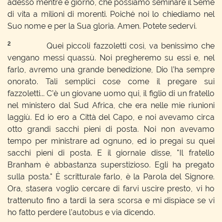
adesso mentre è giorno, che possiamo seminare il Seme
di vita a milioni di morenti. Poiché noi lo chiediamo nel
Suo nome e per la Sua gloria. Amen. Potete sedervi.
2
Quei piccoli fazzoletti così, va benissimo che
vengano messi quassù. Noi pregheremo su essi e, nel
farlo, avremo una grande benedizione, Dio l’ha sempre
onorato. Tali semplici cose come il pregare sui
fazzoletti... C’è un giovane uomo qui, il figlio di un fratello
nel ministero dal Sud Africa, che era nelle mie riunioni
laggiù. Ed io ero a Città del Capo, e noi avevamo circa
otto grandi sacchi pieni di posta. Noi non avevamo
tempo per ministrare ad ognuno, ed io pregai su quei
sacchi pieni di posta. E il giornale disse, "Il fratello
Branham è abbastanza superstizioso. Egli ha pregato
sulla posta." È scritturale farlo, è la Parola del Signore.
Ora, stasera voglio cercare di farvi uscire presto, vi ho
trattenuto fino a tardi la sera scorsa e mi dispiace se vi
ho fatto perdere l’autobus e via dicendo.