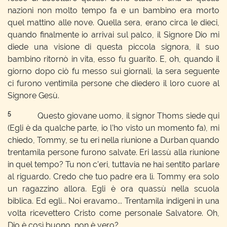
nazioni non molto tempo fa e un bambino era morto
quel mattino alle nove. Quella sera, erano circa le dieci,
quando finalmente io arrivai sul palco, il Signore Dio mi
diede una visione di questa piccola signora, il suo
bambino ritornò in vita, esso fu guarito. E, oh, quando il
giorno dopo ciò fu messo sui giornali, la sera seguente
ci furono ventimila persone che diedero il loro cuore al
Signore Gesù.
5
Questo giovane uomo, il signor Thoms siede qui
(Egli è da qualche parte, io l’ho visto un momento fa), mi
chiedo, Tommy, se tu eri nella riunione a Durban quando
trentamila persone furono salvate. Eri lassù alla riunione
in quel tempo? Tu non c’eri, tuttavia ne hai sentito parlare
al riguardo. Credo che tuo padre era lì. Tommy era solo
un ragazzino allora. Egli è ora quassù nella scuola
biblica. Ed egli... Noi eravamo... Trentamila indigeni in una
volta ricevettero Cristo come personale Salvatore. Oh,
Dio è così buono, non è vero?