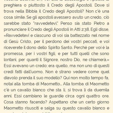
preghiera o piuttosto il Credo degli Apostoli. Dove si
trova nella Bibbia il Credo degli Apostoli? Non c’è una
cosa simile. Se gli apostoli avessero avuto un credo, ciò
sarebbe stato "ravvedetevi." Penso sia stato Pietro a
pronunciare il Credo degli Apostoli in Atti 2:38. Egli disse,
«Ravvedetevi e ciascuno di voi sia battezzato nel nome
di Gesù Cristo, per il perdono dei vostri peccati, e voi
riceverete il dono dello Spirito Santo. Perché per voi è la
promessa, per i vostri figli, e per tutti quelli che sono
lontani, per quanti il Signore, nostro Dio, ne chiamerà.»
Essi avevano un credo; era quello, ma non uno di questi
credi fatti dall’uomo. Non è strano vedere come quel
diavolo prenda il suo modello? Qui non molto tempo fa,
notai alla tomba di Maometto… Alla tomba di Maometto
c’è un cavallo bianco che sta lì, si trova lì da duemila
anni. Essi cambiano le guardie circa ogni quattro ore.
Cosa stanno facendo? Aspettano che un certo giorno
Maometto risusciti e salga su questo cavallo bianco e