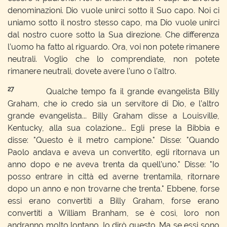
denominazioni. Dio vuole unirci sotto il Suo capo. Noi ci
uniamo sotto il nostro stesso capo, ma Dio vuole unirci
dal nostro cuore sotto la Sua direzione. Che differenza
l’uomo ha fatto al riguardo. Ora, voi non potete rimanere
neutrali. Voglio che lo comprendiate, non potete
rimanere neutrali, dovete avere l’uno o l’altro.
27
Qualche tempo fa il grande evangelista Billy
Graham, che io credo sia un servitore di Dio, e l’altro
grande evangelista... Billy Graham disse a Louisville,
Kentucky, alla sua colazione... Egli prese la Bibbia e
disse: "Questo è il metro campione." Disse: "Quando
Paolo andava e aveva un convertito, egli ritornava un
anno dopo e ne aveva trenta da quell’uno." Disse: "Io
posso entrare in città ed averne trentamila, ritornare
dopo un anno e non trovarne che trenta." Ebbene, forse
essi erano convertiti a Billy Graham, forse erano
convertiti a William Branham, se è così, loro non
andranno molto lontano. Io dirò questo. Ma se essi sono