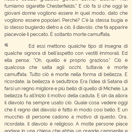
fumiamo sigarette Chesterfields." E ciò fa si che oggi le
giovani donne vogliono essere in quel modo, dato che
vogliono essere popolari. Perché? C’è la stessa bugia e
lo stesso bugiardo dietro a ciò, il diavolo, che fa apparire
piacevole il peccato. È soltanto morte camuffata.
15
Ed essi mettono qualche tipo di insegna di
qualche signora di bell’aspetto con vestiti immorali. Ed
ella pensa: "Oh, quello è proprio grazioso." Ciò è
qualcosa che salta agli occhi, tuttavia è morte
camuffata. Tutto ciò è morte nella forma di bellezza. E
ricordate, la bellezza è seduttrice. Era l’idea di Satana di
farsi un regno migliore e più bello di quello di Michele. La
bellezza fu all’inizio il motivo della caduta. E sin da allora
il diavolo ha sempre usato ciò. Quale cosa vedere oggi
che il regno del diavolo è fatto in modo così bello. E un
mucchio di persone cadono a motivo di questo. Ora,
ricordate, il diavolo è religioso. A molte persone piace
andare in una chiesa che abbia un grande campanile e