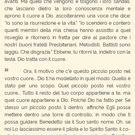
avanti. Ma quelli che vengono e tolgono i loro sandali,
che lasciano dietro la loro conoscenza mentale e
aprono il cuore a Dio, ascolteranno una voce che dice:
"Io sono la risurrezione e la vita." "Io scenderò e conterò
quanti membri della mia chiesa hanno assistito a quel
risveglio e ritornerò in fretta per dire al pastore che i
nostri buoni fratelli Presbiteriani, Metodisti, Battisti sono
laggiù. Che disgrazia." Ebbene, tu ritorni là, indietro con la
testa. Dio tratta con il cuore.
22
Ora, il motivo che c’è questo piccolo posto nel
vostro cuore... Dio ti ha modellato in quel modo. Quello è
stato per uno scopo. Quel piccolo posto nel vostro
cuore... Tutto il resto del tuo corpo appartiene a te, ma
quel cuore appartiene a Dio. Poiché Dio ha fatto per Sé
stesso un piccolo posto lì dentro, affinché Egli possa
mettere dentro una torre di controllo, in modo che ti
possa guidare. Benedetto sia il Suo santo nome. Oh, se
noi Lo lasciassimo essere il pilota e lo Spirito Santo il co-