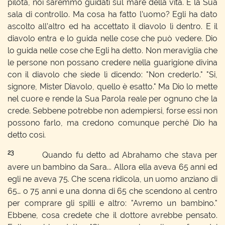
pilota, noi saremmo guidati sul mare della vita. È la Sua
sala di controllo. Ma cosa ha fatto l’uomo? Egli ha dato
ascolto all’altro ed ha accettato il diavolo lì dentro. E il
diavolo entra e lo guida nelle cose che può vedere. Dio
lo guida nelle cose che Egli ha detto. Non meraviglia che
le persone non possano credere nella guarigione divina
con il diavolo che siede lì dicendo: "Non crederlo." "Si,
signore, Mister Diavolo, quello è esatto." Ma Dio lo mette
nel cuore e rende la Sua Parola reale per ognuno che la
crede. Sebbene potrebbe non adempiersi, forse essi non
possono farlo, ma credono comunque perché Dio ha
detto così.
23
Quando fu detto ad Abrahamo che stava per
avere un bambino da Sara... Allora ella aveva 65 anni ed
egli ne aveva 75. Che scena ridicola, un uomo anziano di
65… o 75 anni e una donna di 65 che scendono al centro
per comprare gli spilli e altro: "Avremo un bambino."
Ebbene, cosa credete che il dottore avrebbe pensato.