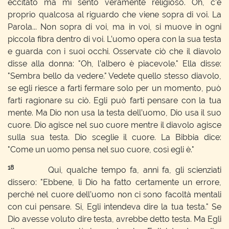
eccitato ma mi sento veramente religioso. Oh, c’è
proprio qualcosa al riguardo che viene sopra di voi. La
Parola... Non sopra di voi, ma in voi, si muove in ogni
piccola fibra dentro di voi. L’uomo opera con la sua testa
e guarda con i suoi occhi. Osservate ciò che il diavolo
disse alla donna: "Oh, l’albero è piacevole." Ella disse:
"Sembra bello da vedere." Vedete quello stesso diavolo,
se egli riesce a farti fermare solo per un momento, può
farti ragionare su ciò. Egli può farti pensare con la tua
mente. Ma Dio non usa la testa dell’uomo, Dio usa il suo
cuore. Dio agisce nel suo cuore mentre il diavolo agisce
sulla sua testa. Dio sceglie il cuore. La Bibbia dice:
"Come un uomo pensa nel suo cuore, così egli è."
18
Qui, qualche tempo fa, anni fa, gli scienziati
dissero: "Ebbene, lì Dio ha fatto certamente un errore,
perché nel cuore dell’uomo non ci sono facoltà mentali
con cui pensare. Si, Egli intendeva dire la tua testa." Se
Dio avesse voluto dire testa, avrebbe detto testa. Ma Egli