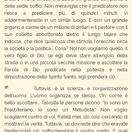
delle sedie soffici. Non meraviglia che il predicatore non
riesca a predicare più di quindici minuti, vi
addormentereste in un simile luogo. E con un grande
organo a canne da un milione di dollari e il pastore con il
suo colletto abbottonato dietro il lungo talare che
indossa, che dice qualcosa che stimola l’orecchio circa
la società o la politica... Cosa? Noi non vogliamo quello. Il
vero figlio di Dio, se egli deve stare all’angolo della
strada o in una piccola vecchia missione e ascoltare la
Parola di Dio predicata nella potenza e nella
dimostrazione dello Spirito Santo, egli prenderà ciò.
16
Tuttavia, è la scienza, è l’organizzazione
dell’uomo. L’uomo organizza sé stesso. Oh, come è
bello ascoltare... Talvolta le persone dicono: "Io sono un
Presbiteriano. Io sono un Metodista." Non voglio
scagliarmi contro di voi, fratelli miei, sto solo cercando di
mostravi la verità. Tuttavia, se dovreste dire che eravate
Pentecostali ciò soffocherebbe il vostro spirito. E quel