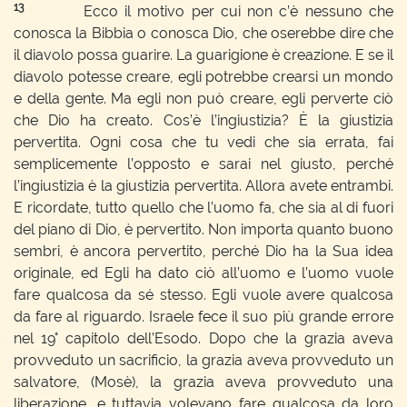
13
Ecco il motivo per cui non c’è nessuno che
conosca la Bibbia o conosca Dio, che oserebbe dire che
il diavolo possa guarire. La guarigione è creazione. E se il
diavolo potesse creare, egli potrebbe crearsi un mondo
e della gente. Ma egli non può creare, egli perverte ciò
che Dio ha creato. Cos’è l’ingiustizia? È la giustizia
pervertita. Ogni cosa che tu vedi che sia errata, fai
semplicemente l’opposto e sarai nel giusto, perché
l’ingiustizia è la giustizia pervertita. Allora avete entrambi.
E ricordate, tutto quello che l’uomo fa, che sia al di fuori
del piano di Dio, è pervertito. Non importa quanto buono
sembri, è ancora pervertito, perché Dio ha la Sua idea
originale, ed Egli ha dato ciò all’uomo e l’uomo vuole
fare qualcosa da sé stesso. Egli vuole avere qualcosa
da fare al riguardo. Israele fece il suo più grande errore
nel 19° capitolo dell’Esodo. Dopo che la grazia aveva
provveduto un sacrificio, la grazia aveva provveduto un
salvatore, (Mosè), la grazia aveva provveduto una
liberazione, e tuttavia volevano fare qualcosa da loro