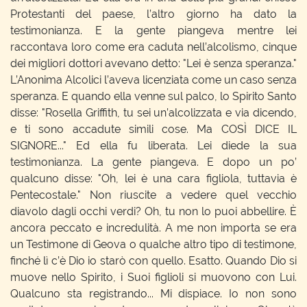
Protestanti del paese, l’altro giorno ha dato la
testimonianza. E la gente piangeva mentre lei
raccontava loro come era caduta nell’alcolismo, cinque
dei migliori dottori avevano detto: "Lei è senza speranza."
L’Anonima Alcolici l’aveva licenziata come un caso senza
speranza. E quando ella venne sul palco, lo Spirito Santo
disse: "Rosella Griffith, tu sei un’alcolizzata e via dicendo,
e ti sono accadute simili cose. Ma COSÌ DICE IL
SIGNORE..." Ed ella fu liberata. Lei diede la sua
testimonianza. La gente piangeva. E dopo un po’
qualcuno disse: "Oh, lei è una cara figliola, tuttavia è
Pentecostale." Non riuscite a vedere quel vecchio
diavolo dagli occhi verdi? Oh, tu non lo puoi abbellire. È
ancora peccato e incredulità. A me non importa se era
un Testimone di Geova o qualche altro tipo di testimone,
finché lì c’è Dio io starò con quello. Esatto. Quando Dio si
muove nello Spirito, i Suoi figlioli si muovono con Lui.
Qualcuno sta registrando... Mi dispiace. Io non sono