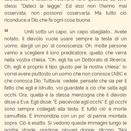
stessi. "Dateci la legge." Ed essi non l’hanno mai
osservata, non possono osservarla. Ma tutto ciò
riconduce a Dio che fa ogni cosa buona.
14
Uniti sotto un capo, un capo sbagliato... Avete
notato, il diavolo vuole usare sempre la testa di un
uomo, dargli un po’ di conoscenza. Oh, molte persone
vanno a scegliere il loro predicatore, quello che verrà
nella vostra chiesa. "Oh, egli ha un Dottorato di Ricerca.
Oh, egli è proprio il tipo giusto per la nostra chiesa." Io
vorrei avere piuttosto un uomo che non conosce l’ABC e
che conosca Dio. Tuttavia, vedete, pensate che sia per il
fatto che egli è istruito, voi guardate a ciò che salta agli
occhi. Ora, quella è la stessa menzogna che il diavolo
disse a Eva. Egli disse: "È piacevole agli occhi." E gli occhi
sono sempre collegati alla testa. E tutto ciò è morte
camuffata. È immondizia con un po’ di panna montata
sopra. Ciò è esatto. Si vedono queste immagini lungo le
nostre strade, graziose giovani donne, dicono: "Noi