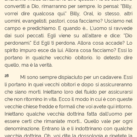
convertiti a Dio, rimarranno per sempre. Io pensai: "Billy,
vorrei dire qualcosa qui." Billy, Oral, io stesso, altri
uomini, evangelisti, pastori, cosa facciamo? Usciamo nel
campo e predichiamo. E quando è... L’uomo si ravvede
dai suoi peccati. Egli viene su all’altare e dice: "Dio
perdonami." Ed Egli ti perdona. Allora cosa accade? Lo
spirito impuro esce da lui. Allora cosa facciamo? Essi lo
portano in qualche vecchio obitorio. Io detesto dire
quello, ma è la verità.
28
Mi sono sempre dispiaciuto per un cadavere. Essi
li portano in quei vecchi obitori e dopo si assicureranno
che siano morti. Iniettano loro del fluido per assicurarsi
che non ritornino in vita. Ecco il modo in cui è con queste
vecchie chiese fredde e formali che voi avete qui intorno.
Iniettano qualche vecchia dottrina fatta dall’uomo per
essere certi che rimaniate morti... Quello vale per ogni
denominazione. Entrano là e li indottrinano con qualche
vecchia dottrina. Oh, voi dite la dossologia e ripetete la